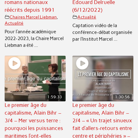
romans nationaux
Edouard Delruelle
réécrits depuis 1991
(6/12/2022)
Chaires Marcel Liebman
,
Actualité
Actualité
Captation vidéo de la
Pour l’année académique
conférence-débat organisée
2022-2023, la Chaire Marcel
par l’Institut Marcel ...
Liebman a été ...
1:59:33
1:30:56
Le premier âge du
Le premier âge du
capitalisme, Alain Bihr –
capitalisme, Alain Bihr –
3/4 – Mer versus terre :
2/4 – « Un trajet sinueux
pourquoi les puissances
fait d’allers-retours entre
maritimes l’ont-elles
centre et périphéries » –