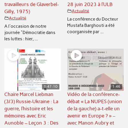
travailleurs de Glaverbel-
28 juin 2023 à l’ULB
Gilly, 1975)
Actualité
Actualité
La conférence du Docteur
Mustafa Barghouti a été
A l'occasion de notre
coorganisée par ...
journée "Démocratie dans
les luttes : hier, ...
1:47:10
1:46
Chaire Marcel Liebman
Vidéo de la conférence-
(3/3) Russie-Ukraine : La
débat « La NUPES (union
guerre, l’histoire et les
de la gauche) a-t-elle un
mémoires avec Eric
avenir en Europe ? » –
Aunoble – Leçon 3 : Des
avec Manon Aubry et