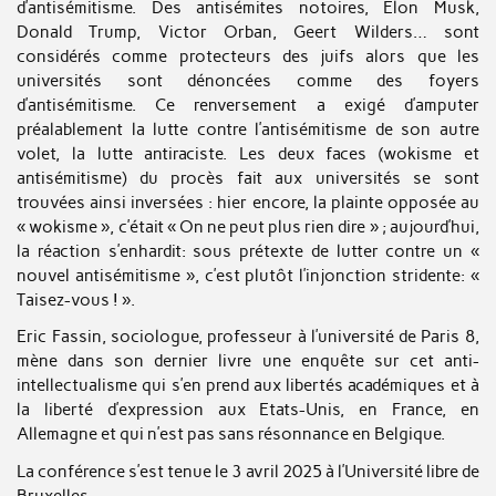
d’antisémitisme. Des antisémites notoires, Elon Musk,
Donald Trump, Victor Orban, Geert Wilders… sont
considérés comme protecteurs des juifs alors que les
universités sont dénoncées comme des foyers
d’antisémitisme. Ce renversement a exigé d’amputer
préalablement la lutte contre l’antisémitisme de son autre
volet, la lutte antiraciste. Les deux faces (wokisme et
antisémitisme) du procès fait aux universités se sont
trouvées ainsi inversées : hier encore, la plainte opposée au
« wokisme », c’était « On ne peut plus rien dire » ; aujourd’hui,
la réaction s’enhardit: sous prétexte de lutter contre un «
nouvel antisémitisme », c’est plutôt l’injonction stridente: «
Taisez-vous ! ».
Eric Fassin, sociologue, professeur à l’université de Paris 8,
mène dans son dernier livre une enquête sur cet anti-
intellectualisme qui s’en prend aux libertés académiques et à
la liberté d’expression aux Etats-Unis, en France, en
Allemagne et qui n’est pas sans résonnance en Belgique.
La conférence s’est tenue le 3 avril 2025 à l’Université libre de
Bruxelles.