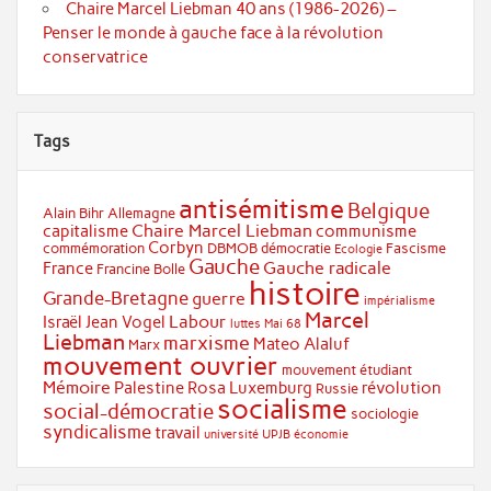
Chaire Marcel Liebman 40 ans (1986-2026) –
Penser le monde à gauche face à la révolution
conservatrice
Tags
antisémitisme
Belgique
Alain Bihr
Allemagne
Chaire Marcel Liebman
capitalisme
communisme
Corbyn
commémoration
DBMOB
démocratie
Fascisme
Ecologie
Gauche
Gauche radicale
France
Francine Bolle
histoire
Grande-Bretagne
guerre
impérialisme
Marcel
Labour
Israël
Jean Vogel
luttes
Mai 68
Liebman
marxisme
Mateo Alaluf
Marx
mouvement ouvrier
mouvement étudiant
Mémoire
Palestine
Rosa Luxemburg
révolution
Russie
socialisme
social-démocratie
sociologie
syndicalisme
travail
université
UPJB
économie