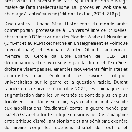
professeur à l’Université de Paris 8) autour de son ouvrage
Misère de l’anti-intellectualisme. Du procès en wokisme au
chantage à l’antisémitisme (éditions Textuel, 2024, 218 p.).
Discutant.es : Jihane Sfeir, Historienne du monde arabe
contemporain, professeure à l’Université libre de Bruxelles,
chercheure à l’Observatoire des Mondes Arabe et Musulman
(OMAM) et au REPI (Recherche en Enseignement et Politique
Internationale) et Hannah Vander Ghinst Lachterman,
membre du Cercle du Libre Examen de l’ULB. Les
dénonciations du « wokisme » par la droite et l’extrême-
droite ne visent pas seulement les mouvements féministes et
antiracistes mais également les savoirs critiques
universitaires sur le genre et la question raciale. Durant
l’année qui a suivi le 7 octobre 2023, les campagnes de
stigmatisation dans les universités se sont de plus en plus
focalisées sur l’antisémitisme, systématiquement assimilé
aux mobilisations (étudiantes) contre la guerre menée par
Israël à Gaza et à toute critique du sionisme . Cet amalgame
entre critique d’Israël, antisionisme et antisémitisme exonère
du même coup les soutiens d’Israël de tout grief