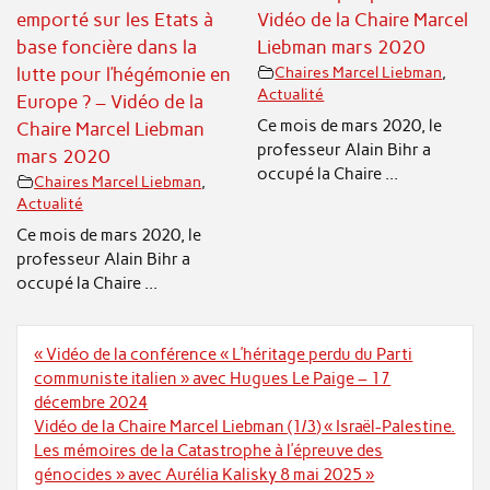
emporté sur les Etats à
Vidéo de la Chaire Marcel
base foncière dans la
Liebman mars 2020
lutte pour l’hégémonie en
Chaires Marcel Liebman
,
Actualité
Europe ? – Vidéo de la
Ce mois de mars 2020, le
Chaire Marcel Liebman
professeur Alain Bihr a
mars 2020
occupé la Chaire ...
Chaires Marcel Liebman
,
Actualité
Ce mois de mars 2020, le
professeur Alain Bihr a
occupé la Chaire ...
Navigation
« Vidéo de la conférence « L’héritage perdu du Parti
de
communiste italien » avec Hugues Le Paige – 17
l’article
décembre 2024
Vidéo de la Chaire Marcel Liebman (1/3) « Israël-Palestine.
Les mémoires de la Catastrophe à l’épreuve des
génocides » avec Aurélia Kalisky 8 mai 2025 »