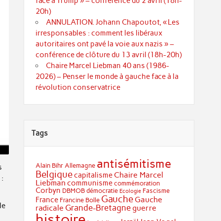
face à Trump » – conférence du 2 avril (18h-
20h)
ANNULATION. Johann Chapoutot, « Les
irresponsables : comment les libéraux
autoritaires ont pavé la voie aux nazis » –
conférence de clôture du 13 avril (18h-20h)
Chaire Marcel Liebman 40 ans (1986-
2026) – Penser le monde à gauche face à la
révolution conservatrice
Tags
antisémitisme
Alain Bihr
Allemagne
s
Belgique
Chaire Marcel
capitalisme
:
Liebman
communisme
commémoration
Corbyn
DBMOB
démocratie
Fascisme
Ecologie
Gauche
Gauche
France
Francine Bolle
le
Grande-Bretagne
radicale
guerre
histoire