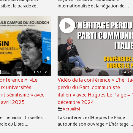
ible : le paradoxe ...
internationalisé et la négation de ...
1:57:18
1:43:5
conférence « »Le
Vidéo de la conférence « L’hérit
ux universités :
perdu du Parti communiste
ntisémitisme » avec
italien » avec Hugues Le Paige –
 avril 2025
décembre 2024
Actualité
cel Liebman, Bruxelles
La Conférence d’Hugues Le Paige
cle du Libre ...
autour de son ouvrage « L’héritage ..