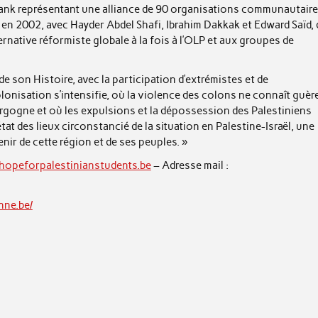
tank représentant une alliance de 90 organisations communautair
en 2002, avec Hayder Abdel Shafi, Ibrahim Dakkak et Edward Saïd, 
lternative réformiste globale à la fois à l’OLP et aux groupes de
 de son Histoire, avec la participation d’extrémistes et de
onisation s’intensifie, où la violence des colons ne connaît guèr
 vergogne et où les expulsions et la dépossession des Palestiniens
 des lieux circonstancié de la situation en Palestine-Israël, une
nir de cette région et de ses peuples. »
opeforpalestinianstudents.be
– Adresse mail :
nne.be/