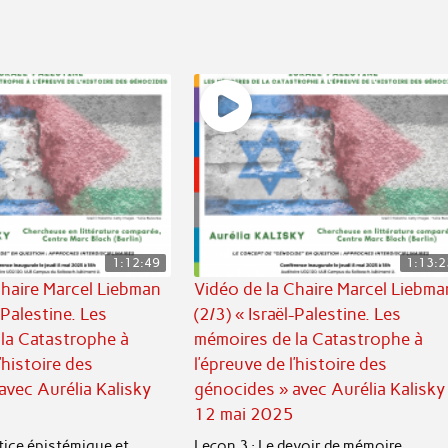
1:12:49
1:13:2
Chaire Marcel Liebman
Vidéo de la Chaire Marcel Liebma
-Palestine. Les
(2/3) « Israël-Palestine. Les
la Catastrophe à
mémoires de la Catastrophe à
l’histoire des
l’épreuve de l’histoire des
avec Aurélia Kalisky
génocides » avec Aurélia Kalisky
12 mai 2025
stice épistémique et
Leçon 3 : Le devoir de mémoire