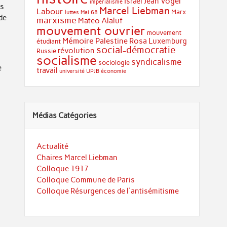
Israël
Jean Vogel
impérialisme
es
Marcel Liebman
Labour
Marx
luttes
Mai 68
de
marxisme
Mateo Alaluf
mouvement ouvrier
mouvement
Mémoire
Palestine
Rosa Luxemburg
étudiant
social-démocratie
révolution
Russie
socialisme
syndicalisme
sociologie
e
travail
université
UPJB
économie
Médias Catégories
Actualité
Chaires Marcel Liebman
Colloque 1917
Colloque Commune de Paris
Colloque Résurgences de l'antisémitisme