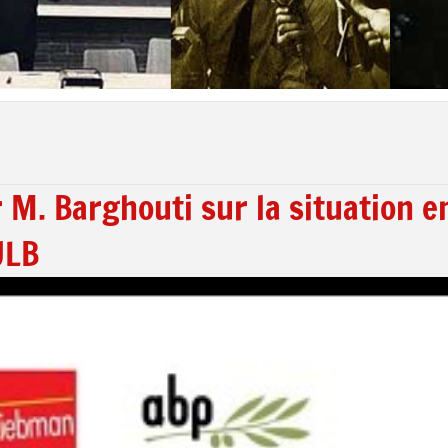
 M. Barghouti sur la situation e
ULB