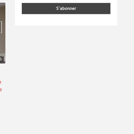
6
e
e