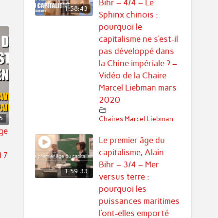
Bihr – 4/4 – Le
1:58:43
Sphinx chinois :
pourquoi le
capitalisme ne s’est-il
pas développé dans
la Chine impériale ? –
Vidéo de la Chaire
Marcel Liebman mars
2020
5
Chaires Marcel Liebman
age
Le premier âge du
capitalisme, Alain
 17
Bihr – 3/4 – Mer
1:59:33
versus terre :
pourquoi les
puissances maritimes
.
l’ont-elles emporté