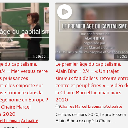
1:59:33
1:30:5
e du capitalisme,
Le premier âge du capitalisme,
3/4 – Mer versus terre
Alain Bihr – 2/4 – « Un trajet
es puissances
sinueux fait d’allers-retours entr
nt-elles emporté sur
centre et périphéries » – Vidéo d
ase foncière dans la
la Chaire Marcel Liebman mars
’hégémonie en Europe ?
2020
 Chaire Marcel
Chaires Marcel Liebman
,
Actualité
s 2020
Ce mois de mars 2020, le professeur
Alain Bihr a occupé la Chaire ...
el Liebman
,
Actualité