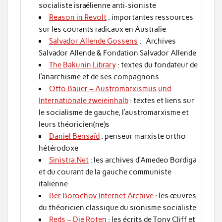
socialiste israélienne anti-sioniste
Reason in Revolt
: importantes ressources
sur les courants radicaux en Australie
Salvador Allende Gossens
: Archives
Salvador Allende & Fondation Salvador Allende
The Bakunin Library
: textes du fondateur de
l’anarchisme et de ses compagnons
Otto Bauer – Austromarxismus und
Internationale zweieinhalb
: textes et liens sur
le socialisme de gauche, l’austromarxisme et
leurs théoricien(ne)s
Daniel Bensaïd
: penseur marxiste ortho-
hétérodoxe
Sinistra.Net
: les archives d’Amedeo Bordiga
et du courant de la gauche communiste
italienne
Ber Borochov Internet Archive
: les œuvres
du théoricien classique du sionisme socialiste
Reds – Die Roten
: les écrits de Tony Cliff et