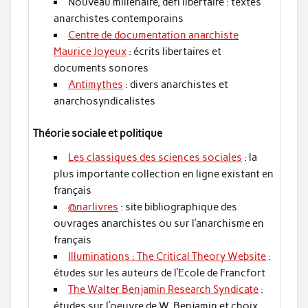
Nouveau millénaire, défi libertaire : textes
anarchistes contemporains
Centre de documentation anarchiste
Maurice Joyeux
: écrits libertaires et
documents sonores
Antimythes
: divers anarchistes et
anarchosyndicalistes
Théorie sociale et politique
Les classiques des sciences sociales
: la
plus importante collection en ligne existant en
français
@narlivres
: site bibliographique des
ouvrages anarchistes ou sur l’anarchisme en
français
Illuminations : The Critical Theory Website
:
études sur les auteurs de l’Ecole de Francfort
The Walter Benjamin Research Syndicate
:
études sur l’oeuvre de W. Benjamin et choix