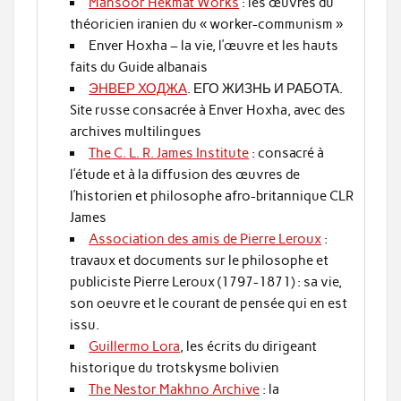
Mansoor Hekmat Works
: les œuvres du
théoricien iranien du « worker-communism »
Enver Hoxha – la vie, l’œuvre et les hauts
faits du Guide albanais
ЭНВЕР ХОДЖА
. ЕГО ЖИЗНЬ И РАБОТА.
Site russe consacrée à Enver Hoxha, avec des
archives multilingues
The C. L. R. James Institute
: consacré à
l’étude et à la diffusion des œuvres de
l’historien et philosophe afro-britannique CLR
James
Association des amis de Pierre Leroux
:
travaux et documents sur le philosophe et
publiciste Pierre Leroux (1797-1871) : sa vie,
son oeuvre et le courant de pensée qui en est
issu.
Guillermo Lora
, les écrits du dirigeant
historique du trotskysme bolivien
The Nestor Makhno Archive
: la