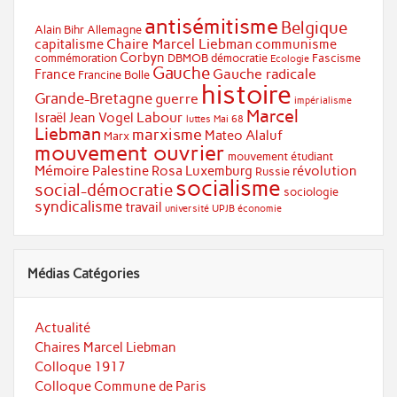
antisémitisme
Belgique
Alain Bihr
Allemagne
Chaire Marcel Liebman
capitalisme
communisme
Corbyn
commémoration
DBMOB
démocratie
Fascisme
Ecologie
Gauche
Gauche radicale
France
Francine Bolle
histoire
Grande-Bretagne
guerre
impérialisme
Marcel
Labour
Israël
Jean Vogel
luttes
Mai 68
Liebman
marxisme
Mateo Alaluf
Marx
mouvement ouvrier
mouvement étudiant
Mémoire
Palestine
Rosa Luxemburg
révolution
Russie
socialisme
social-démocratie
sociologie
syndicalisme
travail
université
UPJB
économie
Médias Catégories
Actualité
Chaires Marcel Liebman
Colloque 1917
Colloque Commune de Paris