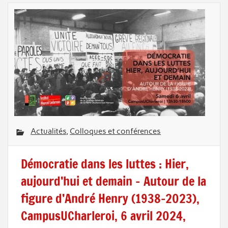
Actualités
,
Colloques et conférences
Démocratie dans les luttes : Hier,
aujourd’hui et demain – Autour de la
figure d’André Henry (1938-2023),
CampusUCharleroi, 6 avril 2024,