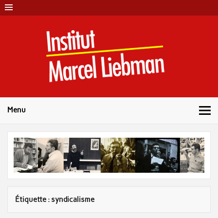
Skip
to
content
Instit
Marc
Liebm
Menu
Étiquette :
syndicalisme