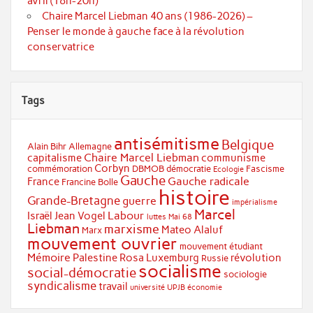
avril (18h-20h)
Chaire Marcel Liebman 40 ans (1986-2026) –
Penser le monde à gauche face à la révolution
conservatrice
Tags
antisémitisme
Belgique
Alain Bihr
Allemagne
Chaire Marcel Liebman
capitalisme
communisme
Corbyn
commémoration
DBMOB
démocratie
Fascisme
Ecologie
Gauche
Gauche radicale
France
Francine Bolle
histoire
Grande-Bretagne
guerre
impérialisme
Marcel
Labour
Israël
Jean Vogel
luttes
Mai 68
Liebman
marxisme
Mateo Alaluf
Marx
mouvement ouvrier
mouvement étudiant
Mémoire
Palestine
Rosa Luxemburg
révolution
Russie
socialisme
social-démocratie
sociologie
syndicalisme
travail
université
UPJB
économie