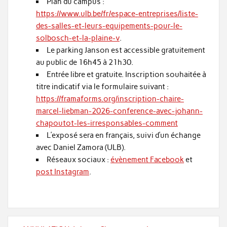
Plan du campus :
https://www.ulb.be/fr/espace-entreprises/liste-
des-salles-et-leurs-equipements-pour-le-
solbosch-et-la-plaine-v
.
Le parking Janson est accessible gratuitement
au public de 16h45 à 21h30.
Entrée libre et gratuite. Inscription souhaitée à
titre indicatif via le formulaire suivant :
https://framaforms.org/inscription-chaire-
marcel-liebman-2026-conference-avec-johann-
chapoutot-les-irresponsables-comment
L’exposé sera en français, suivi d’un échange
avec Daniel Zamora (ULB).
Réseaux sociaux :
évènement Facebook
et
post Instagram
.