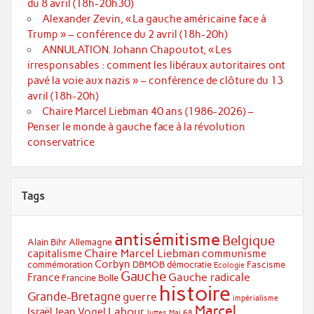
du 8 avril (18h-20h30)
Alexander Zevin, « La gauche américaine face à
Trump » – conférence du 2 avril (18h-20h)
ANNULATION. Johann Chapoutot, « Les
irresponsables : comment les libéraux autoritaires ont
pavé la voie aux nazis » – conférence de clôture du 13
avril (18h-20h)
Chaire Marcel Liebman 40 ans (1986-2026) –
Penser le monde à gauche face à la révolution
conservatrice
Tags
antisémitisme
Belgique
Alain Bihr
Allemagne
Chaire Marcel Liebman
capitalisme
communisme
Corbyn
commémoration
DBMOB
démocratie
Fascisme
Ecologie
Gauche
Gauche radicale
France
Francine Bolle
histoire
Grande-Bretagne
guerre
impérialisme
Marcel
Labour
Israël
Jean Vogel
luttes
Mai 68