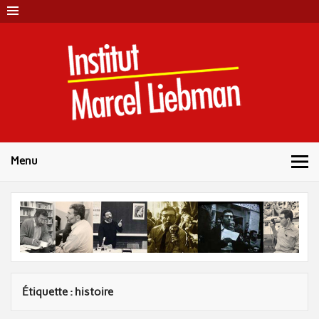
Skip
to
content
Instit
Marc
Liebm
Menu
Étiquette :
histoire