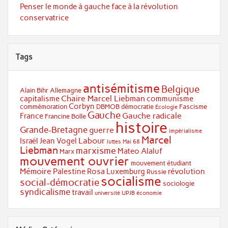
Penser le monde à gauche face à la révolution
conservatrice
Tags
antisémitisme
Belgique
Alain Bihr
Allemagne
Chaire Marcel Liebman
capitalisme
communisme
Corbyn
commémoration
DBMOB
démocratie
Fascisme
Ecologie
Gauche
Gauche radicale
France
Francine Bolle
histoire
Grande-Bretagne
guerre
impérialisme
Marcel
Labour
Israël
Jean Vogel
luttes
Mai 68
Liebman
marxisme
Mateo Alaluf
Marx
mouvement ouvrier
mouvement étudiant
Mémoire
Palestine
Rosa Luxemburg
révolution
Russie
socialisme
social-démocratie
sociologie
syndicalisme
travail
université
UPJB
économie