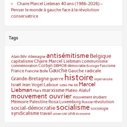
Chaire Marcel Liebman 40 ans (1986-2026) –
Penser le monde à gauche face à la révolution
conservatrice
Tags
antisémitisme
Belgique
Alain Bihr
Allemagne
Chaire Marcel Liebman
capitalisme
communisme
Corbyn
commémoration
DBMOB
démocratie
Fascisme
Ecologie
Gauche
Gauche radicale
France
Francine Bolle
histoire
Grande-Bretagne
guerre
impérialisme
Marcel
Labour
Israël
Jean Vogel
luttes
Mai 68
Liebman
marxisme
Mateo Alaluf
Marx
mouvement ouvrier
mouvement étudiant
Mémoire
Palestine
Rosa Luxemburg
révolution
Russie
socialisme
social-démocratie
sociologie
syndicalisme
travail
université
UPJB
économie