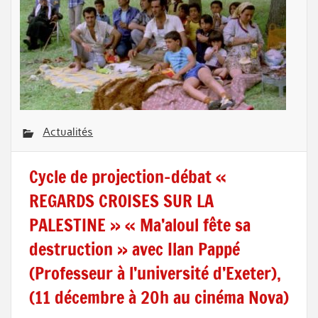
Actualités
Cycle de projection-débat «
REGARDS CROISES SUR LA
PALESTINE » « Ma’aloul fête sa
destruction » avec Ilan Pappé
(Professeur à l’université d’Exeter),
(11 décembre à 20h au cinéma Nova)