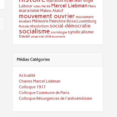
Israël
Jean Vogel
impérialisme
Marcel Liebman
Labour
Marx
luttes
Mai 68
marxisme
Mateo Alaluf
mouvement ouvrier
mouvement
Mémoire
Palestine
Rosa Luxemburg
étudiant
social-démocratie
révolution
Russie
socialisme
syndicalisme
sociologie
travail
université
UPJB
économie
Médias Catégories
Actualité
Chaires Marcel Liebman
Colloque 1917
Colloque Commune de Paris
Colloque Résurgences de l'antisémitisme