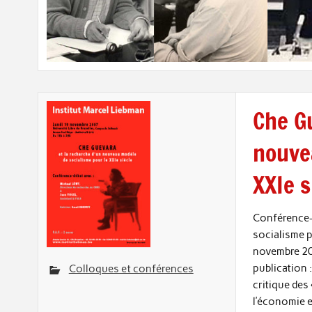
Che G
nouve
XXIe s
Conférence-
socialisme p
novembre 200
publication 
Colloques et conférences
critique des
l’économie e