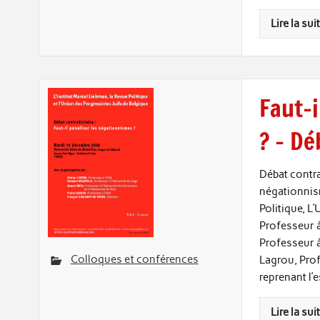
Lire la sui
Faut-i
? – Dé
Débat contra
négationnism
Politique, L
Professeur à
Professeur à 
Colloques et conférences
Lagrou, Prof
reprenant l’
Lire la sui