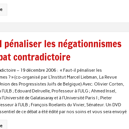
te
l pénaliser les négationnismes
bat contradictoire
dictoire – 19 décembre 2006 : « Faut-il pénaliser les
es ? » (co-organisé par L’Institut Marcel Liebman, La Revue
’Union des Progressistes Juifs de Belgique) Avec: Olivier Corten,
 l’ULB ; Edouard Delruelle, Professeur à l’ULG ; Ahmed Insel,
l’Université de Galatasaray et à l’Université Paris I ; Pieter
esseur à l’ULB ; François Roelants du Vivier, Sénateur. Un DVD
essentiel de ce débat a été édité par nos soins et vous sera envoyé
te