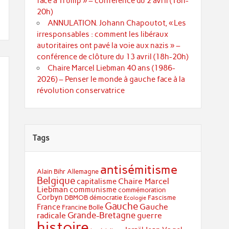
face à Trump » – conférence du 2 avril (18h-
20h)
ANNULATION. Johann Chapoutot, « Les
irresponsables : comment les libéraux
autoritaires ont pavé la voie aux nazis » –
conférence de clôture du 13 avril (18h-20h)
Chaire Marcel Liebman 40 ans (1986-
2026) – Penser le monde à gauche face à la
révolution conservatrice
Tags
antisémitisme
Alain Bihr
Allemagne
Belgique
Chaire Marcel
capitalisme
Liebman
communisme
commémoration
Corbyn
DBMOB
démocratie
Fascisme
Ecologie
Gauche
Gauche
France
Francine Bolle
Grande-Bretagne
radicale
guerre
histoire