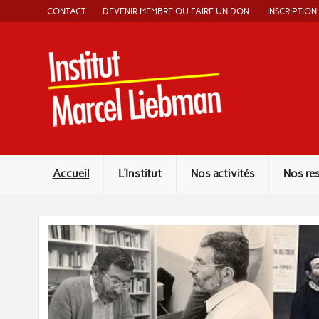
Skip
CONTACT
DEVENIR MEMBRE OU FAIRE UN DON
INSCRIPTION
to
content
Instit
Accueil
L’Institut
Nos activités
Nos re