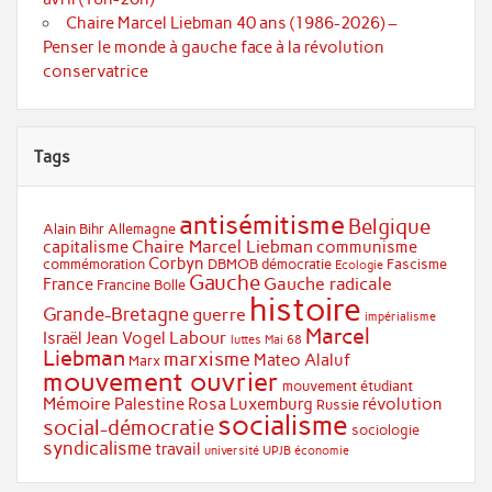
Chaire Marcel Liebman 40 ans (1986-2026) –
Penser le monde à gauche face à la révolution
conservatrice
Tags
antisémitisme
Belgique
Alain Bihr
Allemagne
Chaire Marcel Liebman
capitalisme
communisme
Corbyn
commémoration
DBMOB
démocratie
Fascisme
Ecologie
Gauche
Gauche radicale
France
Francine Bolle
histoire
Grande-Bretagne
guerre
impérialisme
Marcel
Labour
Israël
Jean Vogel
luttes
Mai 68
Liebman
marxisme
Mateo Alaluf
Marx
mouvement ouvrier
mouvement étudiant
Mémoire
Palestine
Rosa Luxemburg
révolution
Russie
socialisme
social-démocratie
sociologie
syndicalisme
travail
université
UPJB
économie