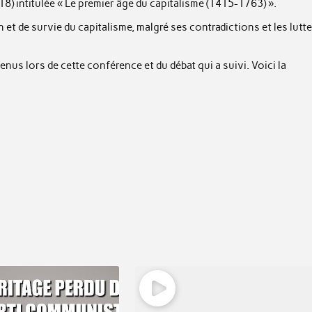
18) intitulée « Le premier âge du capitalisme (1415-1763) ».
 et de survie du capitalisme, malgré ses contradictions et les lutt
 tenus lors de cette conférence et du débat qui a suivi. Voici la