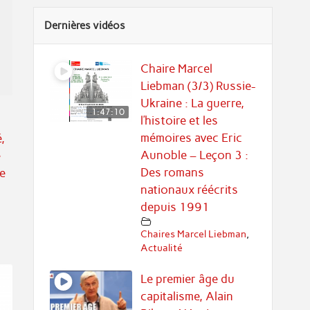
Dernières vidéos
Chaire Marcel
Liebman (3/3) Russie-
Ukraine : La guerre,
1:47:10
l’histoire et les
mémoires avec Eric
,
Aunoble – Leçon 3 :
e
Des romans
e
nationaux réécrits
depuis 1991
Chaires Marcel Liebman
,
Actualité
Le premier âge du
capitalisme, Alain