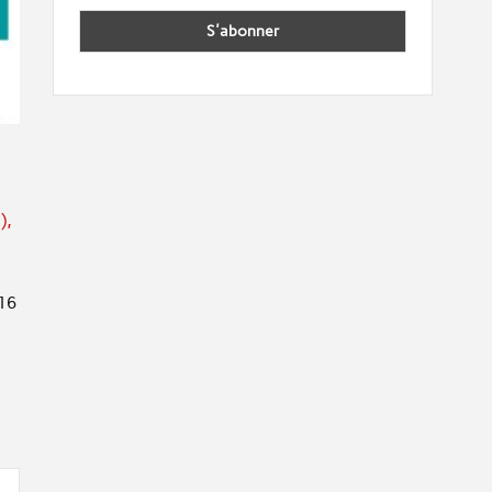
),
 16