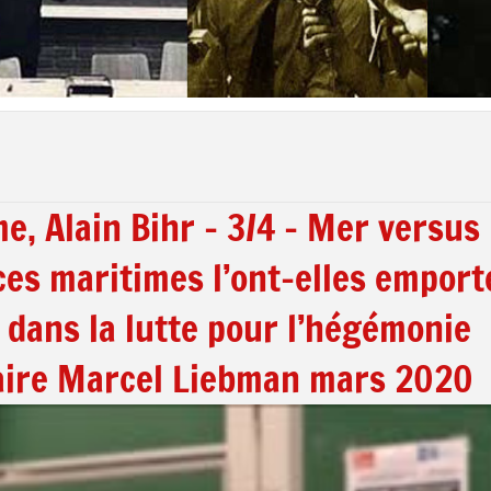
e, Alain Bihr – 3/4 – Mer versus
ces maritimes l’ont-elles emport
e dans la lutte pour l’hégémonie
haire Marcel Liebman mars 2020