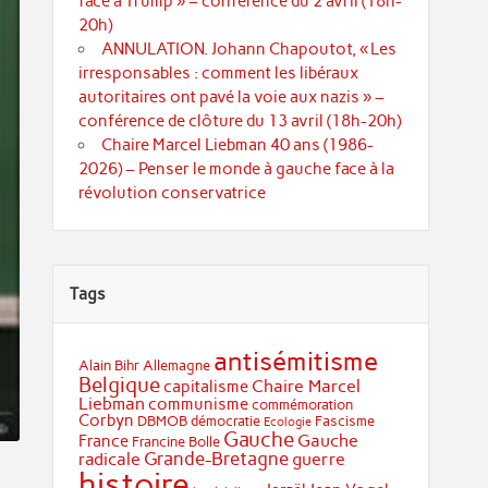
face à Trump » – conférence du 2 avril (18h-
20h)
ANNULATION. Johann Chapoutot, « Les
irresponsables : comment les libéraux
autoritaires ont pavé la voie aux nazis » –
conférence de clôture du 13 avril (18h-20h)
Chaire Marcel Liebman 40 ans (1986-
2026) – Penser le monde à gauche face à la
révolution conservatrice
Tags
antisémitisme
Alain Bihr
Allemagne
Belgique
Chaire Marcel
capitalisme
Liebman
communisme
commémoration
Corbyn
DBMOB
démocratie
Fascisme
Ecologie
Gauche
Gauche
France
Francine Bolle
Grande-Bretagne
radicale
guerre
histoire