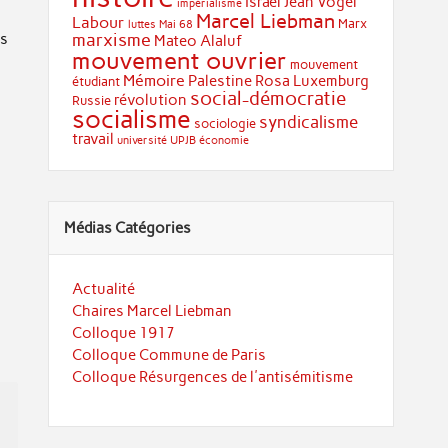
Israël
Jean Vogel
impérialisme
Marcel Liebman
Labour
Marx
luttes
Mai 68
marxisme
es
Mateo Alaluf
mouvement ouvrier
mouvement
Mémoire
Palestine
Rosa Luxemburg
étudiant
social-démocratie
révolution
Russie
socialisme
syndicalisme
sociologie
travail
université
UPJB
économie
Médias Catégories
Actualité
Chaires Marcel Liebman
Colloque 1917
Colloque Commune de Paris
Colloque Résurgences de l'antisémitisme