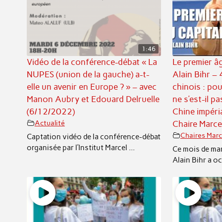
1:46
Vidéo de la conférence-débat « La
Le premier âg
NUPES (union de la gauche) a-t-
Alain Bihr – 
elle un avenir en Europe ? » – avec
chinois : pou
Manon Aubry et Edouard Delruelle
ne s’est-il p
(6/12/2022)
Chine impéria
Actualité
Chaire Marc
Chaires Marc
Captation vidéo de la conférence-débat
organisée par l’Institut Marcel ...
Ce mois de mar
Alain Bihr a oc