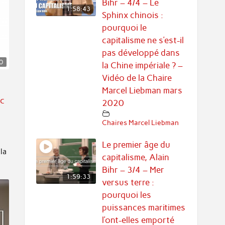
Bihr – 4/4 – Le
1:58:43
Sphinx chinois :
pourquoi le
capitalisme ne s’est-il
pas développé dans
0
la Chine impériale ? –
Vidéo de la Chaire
Marcel Liebman mars
ic
2020
Chaires Marcel Liebman
Le premier âge du
la
capitalisme, Alain
Bihr – 3/4 – Mer
1:59:33
versus terre :
pourquoi les
puissances maritimes
l’ont-elles emporté