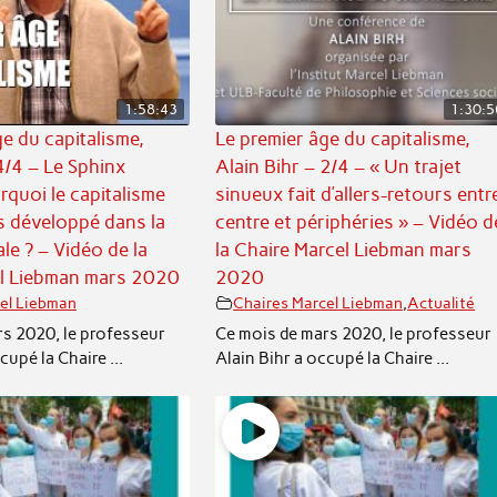
1:58:43
1:30:5
e du capitalisme,
Le premier âge du capitalisme,
4/4 – Le Sphinx
Alain Bihr – 2/4 – « Un trajet
rquoi le capitalisme
sinueux fait d’allers-retours entr
as développé dans la
centre et périphéries » – Vidéo d
le ? – Vidéo de la
la Chaire Marcel Liebman mars
el Liebman mars 2020
2020
el Liebman
Chaires Marcel Liebman
,
Actualité
s 2020, le professeur
Ce mois de mars 2020, le professeur
cupé la Chaire ...
Alain Bihr a occupé la Chaire ...