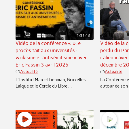
1:57:18
Vidéo de la conférence « »Le
Vidéo de la 
procès fait aux universités :
perdu du Pa
wokisme et antisémitisme » avec
italien » av
Eric Fassin 3 avril 2025
décembre 2
Actualité
Actualité
L’ Institut Marcel Liebman, Bruxelles
La Conférence
Laïque et le Cercle du Libre ...
autour de son 