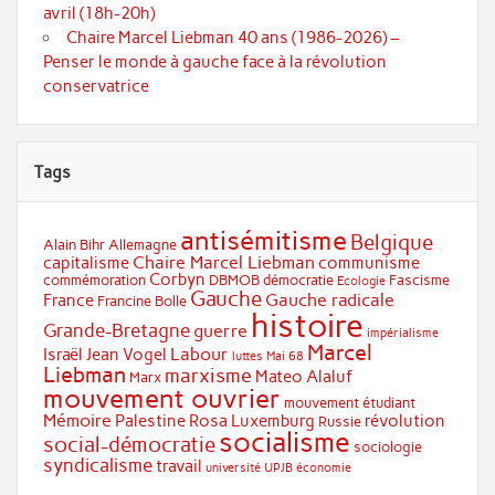
avril (18h-20h)
Chaire Marcel Liebman 40 ans (1986-2026) –
Penser le monde à gauche face à la révolution
conservatrice
Tags
antisémitisme
Belgique
Alain Bihr
Allemagne
Chaire Marcel Liebman
capitalisme
communisme
Corbyn
commémoration
DBMOB
démocratie
Fascisme
Ecologie
Gauche
Gauche radicale
France
Francine Bolle
histoire
Grande-Bretagne
guerre
impérialisme
Marcel
Labour
Israël
Jean Vogel
luttes
Mai 68
Liebman
marxisme
Mateo Alaluf
Marx
mouvement ouvrier
mouvement étudiant
Mémoire
Palestine
Rosa Luxemburg
révolution
Russie
socialisme
social-démocratie
sociologie
syndicalisme
travail
université
UPJB
économie