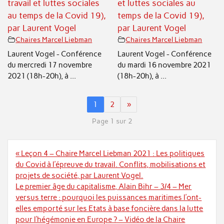
travail et luttes sociales
et luttes sociales au
au temps de la Covid 19),
temps de la Covid 19),
par Laurent Vogel
par Laurent Vogel
Chaires Marcel Liebman
Chaires Marcel Liebman
Laurent Vogel - Conférence
Laurent Vogel - Conférence
du mercredi 17 novembre
du mardi 16 novembre 2021
2021 (18h-20h), à ...
(18h-20h), à ...
1
2
»
Page 1 sur 2
Navigation
« Leçon 4 – Chaire Marcel Liebman 2021 : Les politiques
de
du Covid à l’épreuve du travail. Conflits, mobilisations et
l’article
projets de société, par Laurent Vogel.
Le premier âge du capitalisme, Alain Bihr – 3/4 – Mer
versus terre : pourquoi les puissances maritimes l’ont-
elles emporté sur les Etats à base foncière dans la lutte
pour l’hégémonie en Europe ? – Vidéo de la Chaire