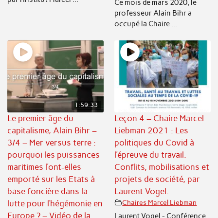
Ce mois de mars 2020, le
professeur Alain Bihr a
occupé la Chaire ...
1:59:33
Le premier âge du
Leçon 4 – Chaire Marcel
capitalisme, Alain Bihr –
Liebman 2021 : Les
3/4 – Mer versus terre :
politiques du Covid à
pourquoi les puissances
l’épreuve du travail.
maritimes l’ont-elles
Conflits, mobilisations et
emporté sur les Etats à
projets de société, par
base foncière dans la
Laurent Vogel.
lutte pour l’hégémonie en
Chaires Marcel Liebman
Europe ? – Vidéo de la
Laurent Vogel - Conférence