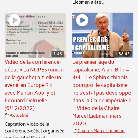
Liebman a été ...
1:46
1:58:43
Vidéo de la conférence-
Le premier âge du
débat « La NUPES (union
capitalisme, Alain Bihr –
de la gauche) a-t-elle un
4/4 – Le Sphinx chinois :
avenir en Europe ? » –
pourquoi le capitalisme
avec Manon Aubry et
ne s’est-il pas développé
Edouard Delruelle
dans la Chine impériale ?
(6/12/2022)
– Vidéo de la Chaire
Actualité
Marcel Liebman mars
2020
Captation vidéo de la
conférence-débat organisée
Chaires Marcel Liebman
par l’Institut Marcel ...