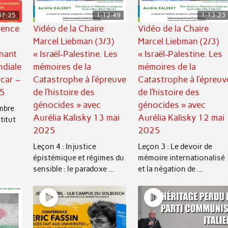
47:25
1:12:49
1:13:23
rence
Vidéo de la Chaire
Vidéo de la Chaire
Marcel Liebman (3/3)
Marcel Liebman (2/3)
nant
« Israël-Palestine. Les
« Israël-Palestine. Les
ndiale
mémoires de la
mémoires de la
hcar –
Catastrophe à l’épreuve
Catastrophe à l’épreuv
25
de l’histoire des
de l’histoire des
génocides » avec
génocides » avec
mbre
Aurélia Kalisky 13 mai
Aurélia Kalisky 12 mai
titut
2025
2025
Leçon 4 : Injustice
Leçon 3 : Le devoir de
épistémique et régimes du
mémoire internationalisé
sensible : le paradoxe ...
et la négation de ...