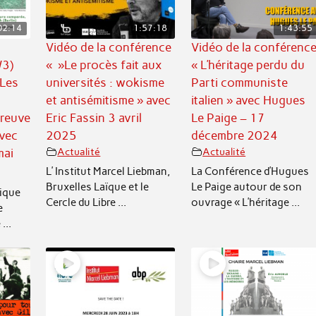
02:14
1:57:18
1:43:55
Vidéo de la conférence
Vidéo de la conférenc
/3)
« »Le procès fait aux
« L’héritage perdu du
 Les
universités : wokisme
Parti communiste
et antisémitisme » avec
italien » avec Hugues
preuve
Eric Fassin 3 avril
Le Paige – 17
vec
2025
décembre 2024
mai
Actualité
Actualité
L’ Institut Marcel Liebman,
La Conférence d’Hugues
Bruxelles Laïque et le
Le Paige autour de son
ique
Cercle du Libre ...
ouvrage « L’héritage ...
e
...