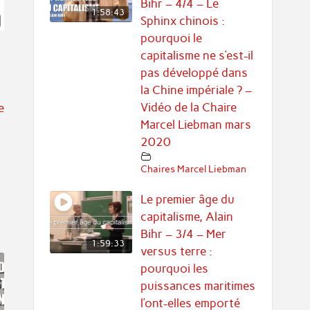
Bihr – 4/4 – Le
1:58:43
Sphinx chinois :
pourquoi le
capitalisme ne s’est-il
pas développé dans
la Chine impériale ? –
Vidéo de la Chaire
e
Marcel Liebman mars
2020
Chaires Marcel Liebman
Le premier âge du
capitalisme, Alain
Bihr – 3/4 – Mer
1:59:33
versus terre :
pourquoi les
puissances maritimes
l’ont-elles emporté