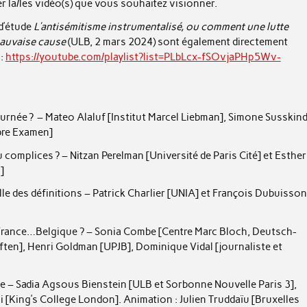
ner la/les vidéo(s) que vous souhaitez visionner.
 d’étude
L’antisémitisme instrumentalisé, ou comment une lutte
mauvaise cause
(ULB, 2 mars 2024) sont également directement
 :
https://
youtube.com/playlist?list=PLbLcx-fSOvjaPHp5Wv-
journée ? – Mateo Alaluf [Institut Marcel Liebman], Simone Susskin
ibre Examen]
 complices ? – Nitzan Perelman [Université de Paris Cité] et Esther
]
elle des définitions – Patrick Charlier [UNIA] et François Dubuisson
, France…Belgique ? – Sonia Combe [Centre Marc Bloch, Deutsch-
en], Henri Goldman [UPJB], Dominique Vidal [journaliste et
ie – Sadia Agsous Bienstein [ULB et Sorbonne Nouvelle Paris 3],
mi [King’s College London]. Animation : Julien Truddaïu [Bruxelles