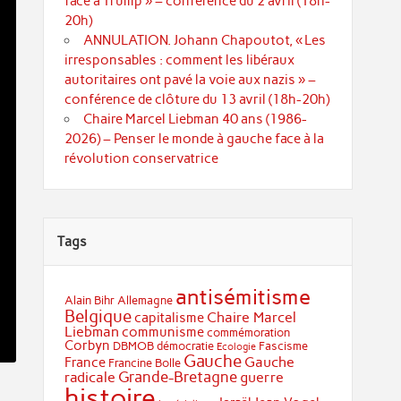
face à Trump » – conférence du 2 avril (18h-
20h)
ANNULATION. Johann Chapoutot, « Les
irresponsables : comment les libéraux
autoritaires ont pavé la voie aux nazis » –
conférence de clôture du 13 avril (18h-20h)
Chaire Marcel Liebman 40 ans (1986-
2026) – Penser le monde à gauche face à la
révolution conservatrice
Tags
antisémitisme
Alain Bihr
Allemagne
Belgique
Chaire Marcel
capitalisme
Liebman
communisme
commémoration
Corbyn
DBMOB
démocratie
Fascisme
Ecologie
Gauche
Gauche
France
Francine Bolle
Grande-Bretagne
radicale
guerre
histoire