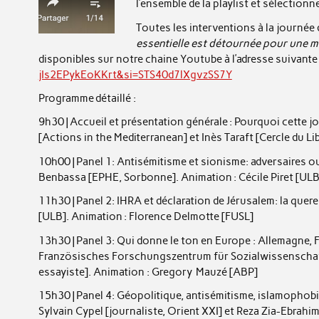
l’ensemble de la playlist et sélection
Toutes les interventions à la journée
essentielle est détournée pour une 
disponibles sur notre chaine Youtube à l’adresse suivante
jIs2EPykEoKKrt&si=STS40d7lXgvzSS7Y
Programme détaillé :
9h30 | Accueil et présentation générale : Pourquoi cette 
[Actions in the Mediterranean] et Inès Taraft [Cercle du L
10h00 | Panel 1: Antisémitisme et sionisme: adversaires ou
Benbassa [EPHE, Sorbonne]. Animation : Cécile Piret [ULB
11h30 | Panel 2: IHRA et déclaration de Jérusalem: la quer
[ULB]. Animation : Florence Delmotte [FUSL]
13h30 | Panel 3: Qui donne le ton en Europe : Allemagne
Französisches Forschungszentrum für Sozialwissenschaft
essayiste]. Animation : Gregory Mauzé [ABP]
15h30 | Panel 4: Géopolitique, antisémitisme, islamophob
Sylvain Cypel [journaliste, Orient XXI] et Reza Zia-Ebrahi