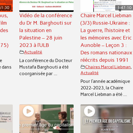
51:30
1:47:10
ous,
Vidéo de la conférence
Chaire Marcel Liebman
film
du Dr M. Barghouti sur
(3/3) Russie-Ukraine :
 des
la situation en
La guerre, l’histoire et
Palestine – 28 juin
les mémoires avec Eric
975)
2023 à l’ULB
Aunoble – Leçon 3 :
Actualité
Des romans nationaux
réécrits depuis 1991
e
La conférence du Docteur
e dans
Mustafa Barghouti a été
Chaires Marcel Liebman
,
Actualité
coorganisée par ...
Pour l’année académique
2022-2023, la Chaire
Marcel Liebman a été ...