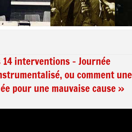
s 14 interventions – Journée
instrumentalisé, ou comment une
rnée pour une mauvaise cause »