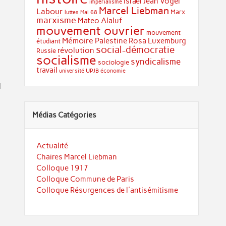
Israël
Jean Vogel
impérialisme
Marcel Liebman
Labour
Marx
luttes
Mai 68
marxisme
Mateo Alaluf
mouvement ouvrier
mouvement
Mémoire
Palestine
Rosa Luxemburg
étudiant
social-démocratie
révolution
Russie
socialisme
syndicalisme
sociologie
travail
université
UPJB
économie
d
Médias Catégories
Actualité
Chaires Marcel Liebman
Colloque 1917
Colloque Commune de Paris
Colloque Résurgences de l'antisémitisme