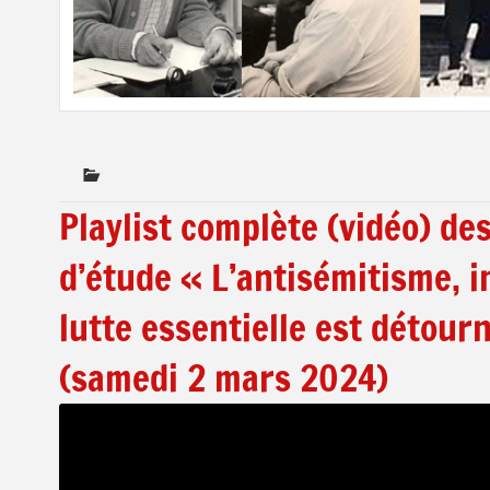
Playlist complète (vidéo) de
d’étude « L’antisémitisme, 
lutte essentielle est détou
(samedi 2 mars 2024)