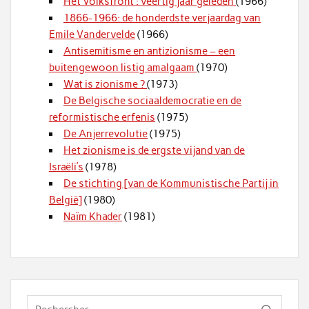
Het Volksfront : veertig jaar geleden
(1966)
1866-1966: de honderdste verjaardag van
Emile Vandervelde
(1966)
Antisemitisme en antizionisme – een
buitengewoon listig amalgaam
(1970)
Wat is zionisme ?
(1973)
De Belgische sociaaldemocratie en de
reformistische erfenis
(1975)
De Anjerrevolutie
(1975)
Het zionisme is de ergste vijand van de
Israëli’s
(1978)
De stichting [van de Kommunistische Partij in
België]
(1980)
Naïm Khader
(1981)