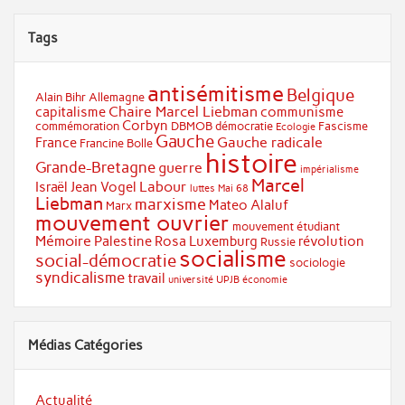
Tags
antisémitisme
Belgique
Alain Bihr
Allemagne
Chaire Marcel Liebman
capitalisme
communisme
Corbyn
commémoration
DBMOB
démocratie
Fascisme
Ecologie
Gauche
Gauche radicale
France
Francine Bolle
histoire
Grande-Bretagne
guerre
impérialisme
Marcel
Labour
Israël
Jean Vogel
luttes
Mai 68
Liebman
marxisme
Mateo Alaluf
Marx
mouvement ouvrier
mouvement étudiant
Mémoire
Palestine
Rosa Luxemburg
révolution
Russie
socialisme
social-démocratie
sociologie
syndicalisme
travail
université
UPJB
économie
Médias Catégories
Actualité