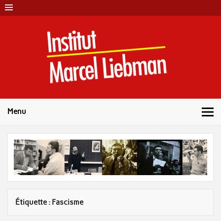
Skip
to
content
Instit
Marc
Liebm
Menu
Étiquette :
Fascisme