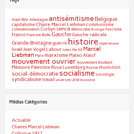
Tags
antisémitisme
Belgique
Alain Bihr
Allemagne
Chaire Marcel Liebman
capitalisme
communisme
Corbyn
commémoration
DBMOB
démocratie
Fascisme
Ecologie
Gauche
Gauche radicale
France
Francine Bolle
histoire
Grande-Bretagne
guerre
impérialisme
Marcel
Labour
Israël
Jean Vogel
luttes
Mai 68
Liebman
marxisme
Mateo Alaluf
Marx
mouvement ouvrier
mouvement étudiant
Mémoire
Palestine
Rosa Luxemburg
révolution
Russie
socialisme
social-démocratie
sociologie
syndicalisme
travail
université
UPJB
économie
Médias Catégories
Actualité
Chaires Marcel Liebman
Colloque 1917