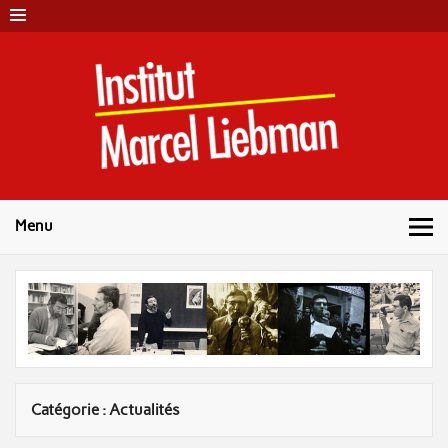
Skip
to
content
Instit
Marc
Liebm
Menu
Catégorie :
Actualités