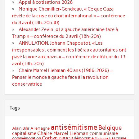
Appel à cotisations 2026
Monique Chemillier-Gendreau, « Ce que Gaza
révèle de la crise du droit international » – conférence
du 8 avril (18h-20h30)
Alexander Zevin, « La gauche américaine face à
Trump » – conférence du 2 avril (18h-20h)
ANNULATION. Johann Chapoutot, « Les
irresponsables : comment les libéraux autoritaires ont
pavé la voie aux nazis » – conférence de clôture du 13
avril (18h-20h)
Chaire Marcel Liebman 40 ans (1986-2026) –
Penser le monde à gauche face à la révolution
conservatrice
Tags
antisémitisme
Belgique
Alain Bihr
Allemagne
Chaire Marcel Liebman
capitalisme
communisme
Corbyn
commémoration
DBMOB
démocratie
Fascisme
Ecologie