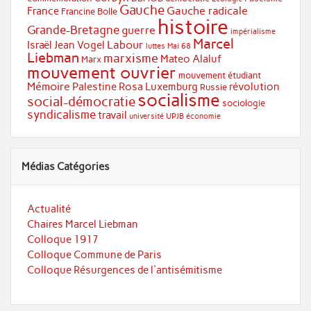
Gauche
Gauche radicale
France
Francine Bolle
histoire
Grande-Bretagne
guerre
impérialisme
Marcel
Labour
Israël
Jean Vogel
luttes
Mai 68
Liebman
marxisme
Mateo Alaluf
Marx
mouvement ouvrier
mouvement étudiant
Mémoire
Palestine
Rosa Luxemburg
révolution
Russie
socialisme
social-démocratie
sociologie
syndicalisme
travail
université
UPJB
économie
Médias Catégories
Actualité
Chaires Marcel Liebman
Colloque 1917
Colloque Commune de Paris
Colloque Résurgences de l'antisémitisme