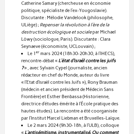
Catherine Samary (chercheuse en économie
politique, spécialiste de l’ex-Yougoslavie).
Discutante : Mélodie Vandelook (philosophe,
ULiège) ;
Repenser la révolution à l’ère de la
destruction écologique et sociale
par Michael
Löwy (sociologue, Paris). Discutante : Clara
Seynaeve (économiste, UCLouvain) ;
er
Le 1
mars 2024 (18h30-20h30, à l’IHECS),
rencontre-débat «
L’état d’Israël contre les juifs
?
» , avec Sylvain Cypel (journaliste, ancien
rédacteur en chef du Monde, auteur du livre
« l’Etat d’Israël contre les Juifs »), Rony Brauman
(médecin et ancien président de Médecin Sans
Frontière) et Esther Benbassa (Historienne,
directrice d’études émérite à l’École pratique des
hautes études). La rencontre a été coorganisée
par l’Institut Marcel Liebman et Bruxelles-Laïque.
Le 2 mars 2024 (9h30-18h, à l’ULB), colloque
«
L’antisémitisme, instrumentalisé. Ou comment