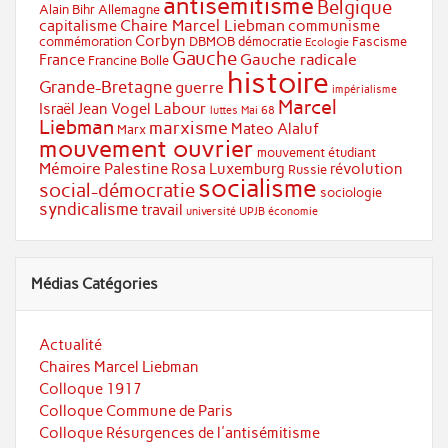
antisémitisme
Belgique
Alain Bihr
Allemagne
Chaire Marcel Liebman
capitalisme
communisme
Corbyn
commémoration
DBMOB
démocratie
Fascisme
Ecologie
Gauche
Gauche radicale
France
Francine Bolle
histoire
Grande-Bretagne
guerre
impérialisme
Marcel
Labour
Israël
Jean Vogel
luttes
Mai 68
Liebman
marxisme
Mateo Alaluf
Marx
mouvement ouvrier
mouvement étudiant
Mémoire
Palestine
Rosa Luxemburg
révolution
Russie
socialisme
social-démocratie
sociologie
syndicalisme
travail
université
UPJB
économie
Médias Catégories
Actualité
Chaires Marcel Liebman
Colloque 1917
Colloque Commune de Paris
Colloque Résurgences de l'antisémitisme