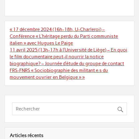
Navigation
« 17 décembre 2024 (16h-18h, U-Charleroi) –
de
Conférence « L’héritage perdu du Parti communiste
l’article
italien » avec Hugues Le Paige
11 avril 2025 (13h-17h à l’Université de Liège) – En quoi
le film documentaire peut-il nourrir la notice
biographique? – Journée d’étude du groupe de contact
FRS-FNRS « Sociobiographie des militant.e.s du
mouvement ouvrier en Belgique » »
Articles récents