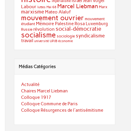
Israël
Jean Vogel
impérialisme
Marcel Liebman
Labour
Marx
luttes
Mai 68
marxisme
Mateo Alaluf
mouvement ouvrier
mouvement
Mémoire
Palestine
Rosa Luxemburg
étudiant
social-démocratie
révolution
Russie
socialisme
syndicalisme
sociologie
travail
université
UPJB
économie
Médias Catégories
Actualité
Chaires Marcel Liebman
Colloque 1917
Colloque Commune de Paris
Colloque Résurgences de l'antisémitisme