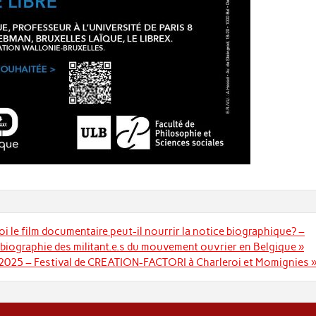
uoi le film documentaire peut-il nourrir la notice biographique? –
biographie des militant.e.s du mouvement ouvrier en Belgique »
l 2025 – Festival de CREATION-FACTORI à Charleroi et Momignies 