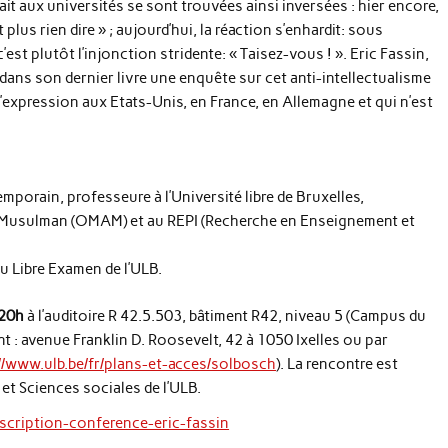
it aux universités se sont trouvées ainsi inversées : hier encore,
plus rien dire » ; aujourd’hui, la réaction s’enhardit: sous
’est plutôt l’injonction stridente: « Taisez-vous ! ». Eric Fassin,
 dans son dernier livre une enquête sur cet anti-intellectualisme
 d’expression aux Etats-Unis, en France, en Allemagne et qui n’est
porain, professeure à l’Université libre de Bruxelles,
t Musulman (OMAM) et au REPI (Recherche en Enseignement et
 Libre Examen de l’ULB.
 20h
à l’auditoire R 42.5.503, bâtiment R42, niveau 5 (Campus du
t : avenue Franklin D. Roosevelt, 42 à 1050 Ixelles ou par
//www.ulb.be/fr/plans-et-acces/solbosch
). La rencontre est
et Sciences sociales de l’ULB.
/inscription-conference-eric-fassin