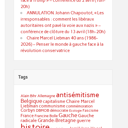
face à Trump » – conférence du 2 avril (18h-
20h)
ANNULATION. Johann Chapoutot, « Les
irresponsables : comment les libéraux
autoritaires ont pavé la voie aux nazis » –
conférence de clôture du 13 avril (18h-20h)
Chaire Marcel Liebman 40 ans (1986-
2026) – Penser le monde à gauche face à la
révolution conservatrice
Tags
antisémitisme
Alain Bihr
Allemagne
Belgique
Chaire Marcel
capitalisme
Liebman
communisme
commémoration
Corbyn
DBMOB
démocratie
Fascisme
Ecologie
Gauche
Gauche
France
Francine Bolle
Grande-Bretagne
radicale
guerre
histoire