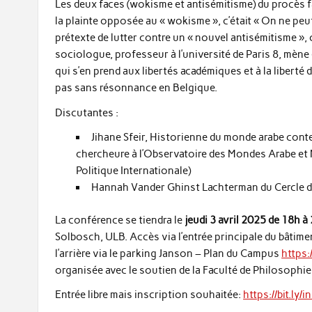
Les deux faces (wokisme et antisémitisme) du procès fa
la plainte opposée au « wokisme », c’était « On ne peut 
prétexte de lutter contre un « nouvel antisémitisme », c
sociologue, professeur à l’université de Paris 8, mène
qui s’en prend aux libertés académiques et à la liberté
pas sans résonnance en Belgique.
Discutantes :
Jihane Sfeir, Historienne du monde arabe contem
chercheure à l’Observatoire des Mondes Arabe e
Politique Internationale)
Hannah Vander Ghinst Lachterman du Cercle du
La conférence se tiendra le
jeudi 3 avril 2025 de 18h à
Solbosch, ULB. Accès via l’entrée principale du bâtimen
l’arrière via le parking Janson – Plan du Campus
https:
organisée avec le soutien de la Faculté de Philosophie 
Entrée libre mais inscription souhaitée:
https://bit.ly