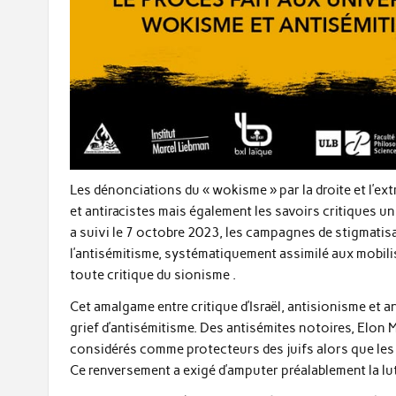
Les dénonciations du « wokisme » par la droite et l’e
et antiracistes mais également les savoirs critiques uni
a suivi le 7 octobre 2023, les campagnes de stigmatisa
l’antisémitisme, systématiquement assimilé aux mobilis
toute critique du sionisme .
Cet amalgame entre critique d’Israël, antisionisme et 
grief d’antisémitisme. Des antisémites notoires, Elo
considérés comme protecteurs des juifs alors que les
Ce renversement a exigé d’amputer préalablement la lutte