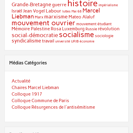
histoire
Grande-Bretagne
guerre
impérialisme
Marcel
Labour
Israël
Jean Vogel
luttes
Mai 68
Liebman
marxisme
Mateo Alaluf
Marx
mouvement ouvrier
mouvement étudiant
Mémoire
Palestine
Rosa Luxemburg
révolution
Russie
socialisme
social-démocratie
sociologie
syndicalisme
travail
université
UPJB
économie
Médias Catégories
Actualité
Chaires Marcel Liebman
Colloque 1917
Colloque Commune de Paris
Colloque Résurgences de l'antisémitisme