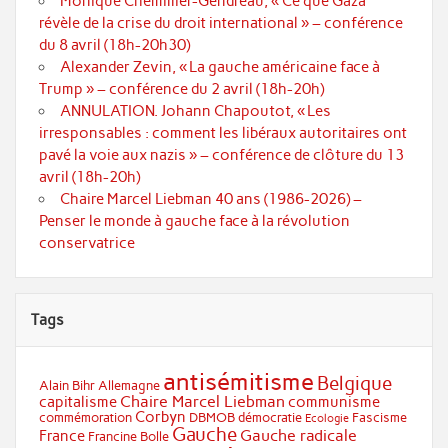
Monique Chemillier-Gendreau, « Ce que Gaza
révèle de la crise du droit international » – conférence
du 8 avril (18h-20h30)
Alexander Zevin, « La gauche américaine face à
Trump » – conférence du 2 avril (18h-20h)
ANNULATION. Johann Chapoutot, « Les
irresponsables : comment les libéraux autoritaires ont
pavé la voie aux nazis » – conférence de clôture du 13
avril (18h-20h)
Chaire Marcel Liebman 40 ans (1986-2026) –
Penser le monde à gauche face à la révolution
conservatrice
Tags
antisémitisme
Belgique
Alain Bihr
Allemagne
Chaire Marcel Liebman
capitalisme
communisme
Corbyn
commémoration
DBMOB
démocratie
Fascisme
Ecologie
Gauche
Gauche radicale
France
Francine Bolle