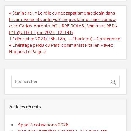
Navigation
« Séminaire : « Le rôle du néozapatisme mexicain dans
de
les mouvements antisystémiques latino-américains »
l’article
avec Carlos Antonio AGUIRRE ROJAS | Séminaire REPI-
IML @ULB 11 juin 2024, 12-14 h
17 décembre 2024 (16h-18h, U-Charleroi) – Conférence
« L’héritage perdu du Parti communiste italien » avec
Hugues Le Paige »
Articles récents
Appel à cotisations 2026