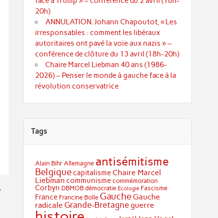
face à Trump » – conférence du 2 avril (18h-
20h)
ANNULATION. Johann Chapoutot, « Les
irresponsables : comment les libéraux
autoritaires ont pavé la voie aux nazis » –
conférence de clôture du 13 avril (18h-20h)
Chaire Marcel Liebman 40 ans (1986-
2026) – Penser le monde à gauche face à la
révolution conservatrice
Tags
antisémitisme
Alain Bihr
Allemagne
Belgique
Chaire Marcel
capitalisme
Liebman
communisme
commémoration
,
Corbyn
DBMOB
démocratie
Fascisme
Ecologie
Gauche
Gauche
France
Francine Bolle
Grande-Bretagne
radicale
guerre
histoire