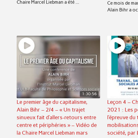
Chaire Marcel Liebman a été ...
Ce mois de mar
Alain Bihr a oc
1:30:56
Le premier âge du capitalisme,
Leçon 4 – Ch
Alain Bihr – 2/4 – « Un trajet
2021 : Les p
sinueux fait d’allers-retours entre
l’épreuve du t
centre et périphéries » – Vidéo de
mobilisation
la Chaire Marcel Liebman mars
société, par