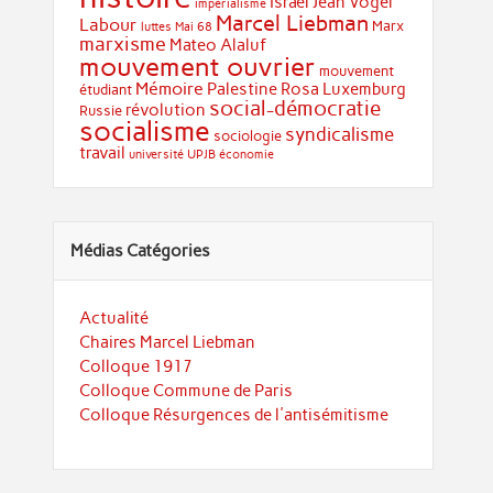
Israël
Jean Vogel
impérialisme
Marcel Liebman
Labour
Marx
luttes
Mai 68
marxisme
Mateo Alaluf
mouvement ouvrier
mouvement
Mémoire
Palestine
Rosa Luxemburg
étudiant
social-démocratie
révolution
Russie
socialisme
syndicalisme
sociologie
travail
université
UPJB
économie
Médias Catégories
Actualité
Chaires Marcel Liebman
Colloque 1917
Colloque Commune de Paris
Colloque Résurgences de l'antisémitisme