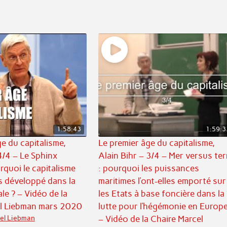
1:58:43
1:59:3
e du capitalisme,
Le premier âge du capitalisme,
4/4 – Le Sphinx
Alain Bihr – 3/4 – Mer versus ter
rquoi le capitalisme
: pourquoi les puissances
as développé dans la
maritimes l’ont-elles emporté sur
le ? – Vidéo de la
les Etats à base foncière dans la
el Liebman mars 2020
lutte pour l’hégémonie en Europe
el Liebman
– Vidéo de la Chaire Marcel