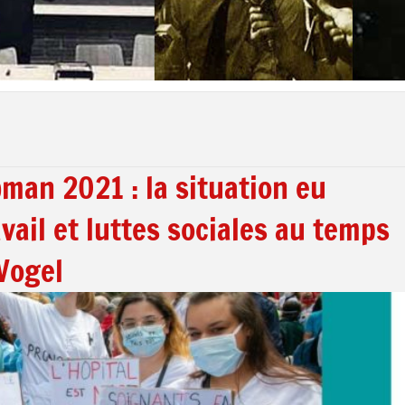
man 2021 : la situation eu
vail et luttes sociales au temps
 Vogel