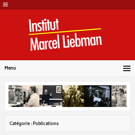
Skip
to
content
Instit
Marc
Liebm
Menu
Catégorie :
Publications