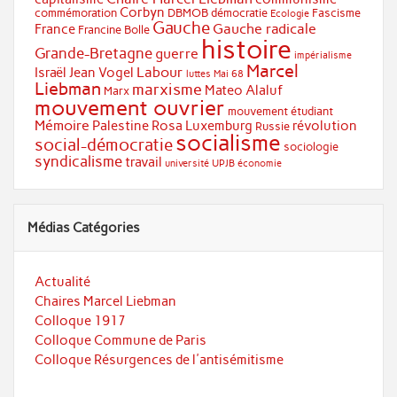
Corbyn
commémoration
DBMOB
démocratie
Fascisme
Ecologie
Gauche
Gauche radicale
France
Francine Bolle
histoire
Grande-Bretagne
guerre
impérialisme
Marcel
Labour
Israël
Jean Vogel
luttes
Mai 68
Liebman
marxisme
Mateo Alaluf
Marx
mouvement ouvrier
mouvement étudiant
Mémoire
Palestine
Rosa Luxemburg
révolution
Russie
socialisme
social-démocratie
sociologie
syndicalisme
travail
université
UPJB
économie
Médias Catégories
Actualité
Chaires Marcel Liebman
Colloque 1917
Colloque Commune de Paris
Colloque Résurgences de l'antisémitisme