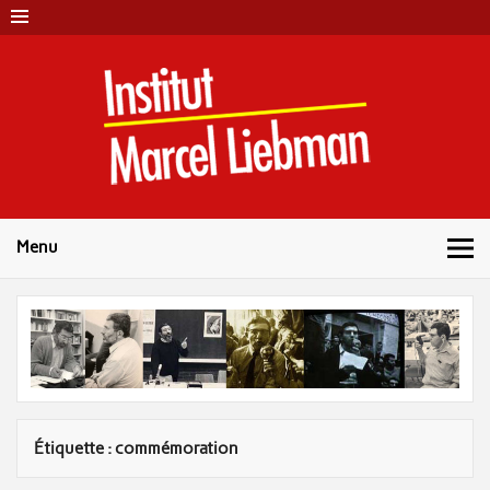
Skip
to
content
Instit
Marc
Liebm
Menu
Étiquette :
commémoration