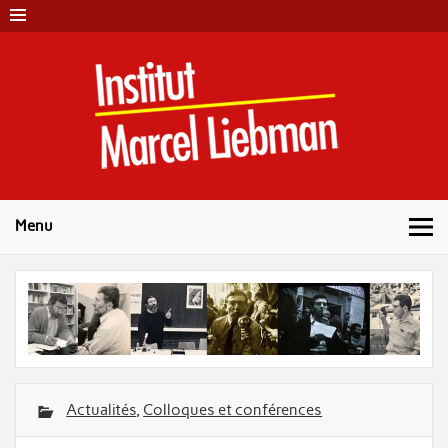
Skip
to
content
Instit
Marc
Liebm
Menu
Actualités
,
Colloques et conférences