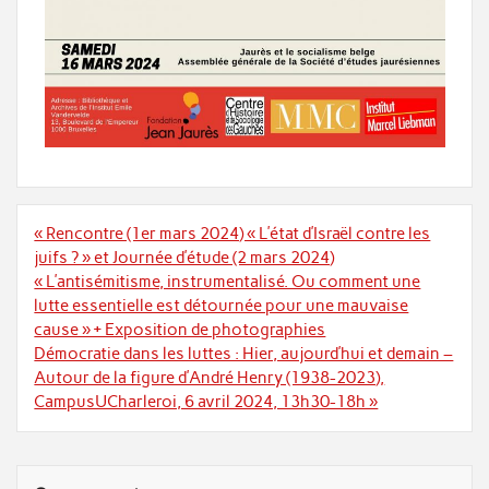
Navigation
« Rencontre (1er mars 2024) « L’état d’Israël contre les
de
juifs ? » et Journée d’étude (2 mars 2024)
l’article
« L’antisémitisme, instrumentalisé. Ou comment une
lutte essentielle est détournée pour une mauvaise
cause » + Exposition de photographies
Démocratie dans les luttes : Hier, aujourd’hui et demain –
Autour de la figure d’André Henry (1938-2023),
CampusUCharleroi, 6 avril 2024, 13h30-18h »