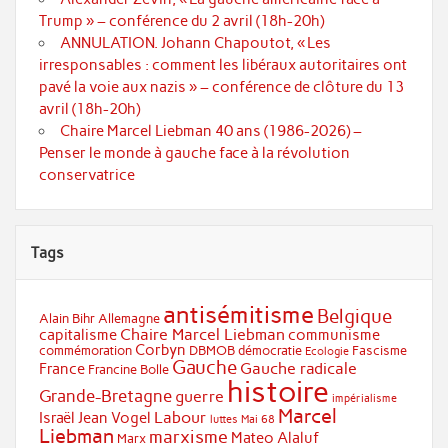
Trump » – conférence du 2 avril (18h-20h)
ANNULATION. Johann Chapoutot, « Les
irresponsables : comment les libéraux autoritaires ont
pavé la voie aux nazis » – conférence de clôture du 13
avril (18h-20h)
Chaire Marcel Liebman 40 ans (1986-2026) –
Penser le monde à gauche face à la révolution
conservatrice
Tags
antisémitisme
Belgique
Alain Bihr
Allemagne
Chaire Marcel Liebman
capitalisme
communisme
Corbyn
commémoration
DBMOB
démocratie
Fascisme
Ecologie
Gauche
Gauche radicale
France
Francine Bolle
histoire
Grande-Bretagne
guerre
impérialisme
Marcel
Labour
Israël
Jean Vogel
luttes
Mai 68
Liebman
marxisme
Mateo Alaluf
Marx