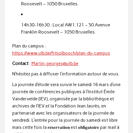
Roosevelt – 1050 Bruxelles.
14h30-16h30 : Local AW1.121 – 50 Avenue
Franklin Roosevelt – 1050 Bruxelles.
Plan du campus :
https://www.ulb.be/fr/solbosch/plan-du-campus
Contact
:
Martin.georges@ulb.be
N’hésitez pas à diffuser l’information autour de vous.
La journée d’étude sera suivie le samedi 16 mars d’une
journée de conférences publiques à l’Institut Émile
Vandervelde (IEV), organisée par la bibliothèque et
archives de l’IEV et la Fondation Jean Jaurès, en
partenariat avec les organisateurs de la journée de
vendredi. L’entrée pour la journée du samedi est libre
mais cette fois la 𝐫𝐞́𝐬𝐞𝐫𝐯𝐚𝐭𝐢𝐨𝐧 est 𝐨𝐛𝐥𝐢𝐠𝐚𝐭𝐨𝐢𝐫𝐞 par mail à