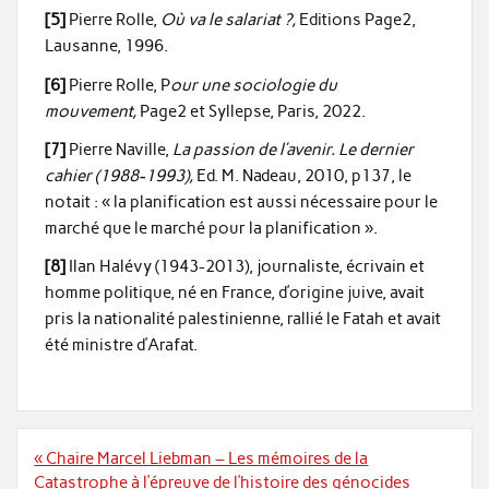
[5]
Pierre Rolle,
Où va le salariat ?,
Editions Page2,
Lausanne, 1996.
[6]
Pierre Rolle, P
our une sociologie du
mouvement,
Page2 et Syllepse, Paris, 2022.
[7]
Pierre Naville,
La passion de l’avenir. Le dernier
cahier (1988-1993),
Ed. M. Nadeau, 2010, p137, le
notait : « la planification est aussi nécessaire pour le
marché que le marché pour la planification ».
[8]
Ilan Halévy (1943-2013), journaliste, écrivain et
homme politique, né en France, d’origine juive, avait
pris la nationalité palestinienne, rallié le Fatah et avait
été ministre d’Arafat.
Navigation
« Chaire Marcel Liebman – Les mémoires de la
de
Catastrophe à l’épreuve de l’histoire des génocides