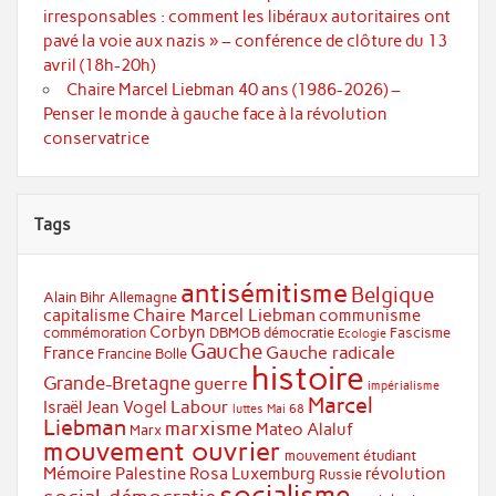
irresponsables : comment les libéraux autoritaires ont
pavé la voie aux nazis » – conférence de clôture du 13
avril (18h-20h)
Chaire Marcel Liebman 40 ans (1986-2026) –
Penser le monde à gauche face à la révolution
conservatrice
Tags
antisémitisme
Belgique
Alain Bihr
Allemagne
Chaire Marcel Liebman
capitalisme
communisme
Corbyn
commémoration
DBMOB
démocratie
Fascisme
Ecologie
Gauche
Gauche radicale
France
Francine Bolle
histoire
Grande-Bretagne
guerre
impérialisme
Marcel
Labour
Israël
Jean Vogel
luttes
Mai 68
Liebman
marxisme
Mateo Alaluf
Marx
mouvement ouvrier
mouvement étudiant
Mémoire
Palestine
Rosa Luxemburg
révolution
Russie
socialisme