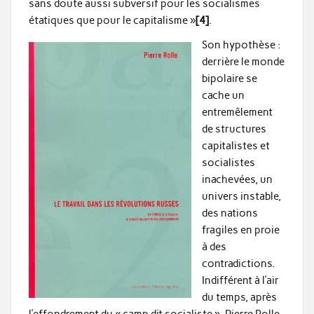
sans doute aussi subversif pour les socialismes
étatiques que pour le capitalisme »
[4]
.
Son hypothèse :
derrière le monde
bipolaire se
cache un
entremêlement
de structures
capitalistes et
socialistes
inachevées, un
univers instable,
des nations
fragiles en proie
à des
contradictions.
Indifférent à l’air
du temps, après