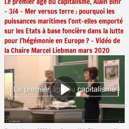
Le premier âge du capitalisme, Alain Bihr
– 3/4 – Mer versus terre : pourquoi les
puissances maritimes l’ont-elles emporté
sur les Etats à base foncière dans la lutte
pour l’hégémonie en Europe ? – Vidéo de
la Chaire Marcel Liebman mars 2020