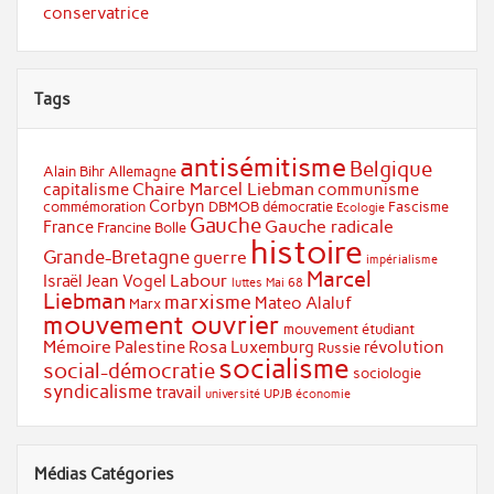
conservatrice
Tags
antisémitisme
Belgique
Alain Bihr
Allemagne
Chaire Marcel Liebman
capitalisme
communisme
Corbyn
commémoration
DBMOB
démocratie
Fascisme
Ecologie
Gauche
Gauche radicale
France
Francine Bolle
histoire
Grande-Bretagne
guerre
impérialisme
Marcel
Labour
Israël
Jean Vogel
luttes
Mai 68
Liebman
marxisme
Mateo Alaluf
Marx
mouvement ouvrier
mouvement étudiant
Mémoire
Palestine
Rosa Luxemburg
révolution
Russie
socialisme
social-démocratie
sociologie
syndicalisme
travail
université
UPJB
économie
Médias Catégories