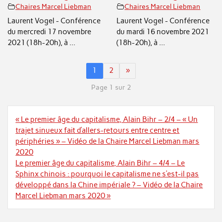
Chaires Marcel Liebman
Chaires Marcel Liebman
Laurent Vogel - Conférence
Laurent Vogel - Conférence
du mercredi 17 novembre
du mardi 16 novembre 2021
2021 (18h-20h), à ...
(18h-20h), à ...
1
2
»
Page 1 sur 2
Navigation
« Le premier âge du capitalisme, Alain Bihr – 2/4 – « Un
de
trajet sinueux fait d’allers-retours entre centre et
l’article
périphéries » – Vidéo de la Chaire Marcel Liebman mars
2020
Le premier âge du capitalisme, Alain Bihr – 4/4 – Le
Sphinx chinois : pourquoi le capitalisme ne s’est-il pas
développé dans la Chine impériale ? – Vidéo de la Chaire
Marcel Liebman mars 2020 »