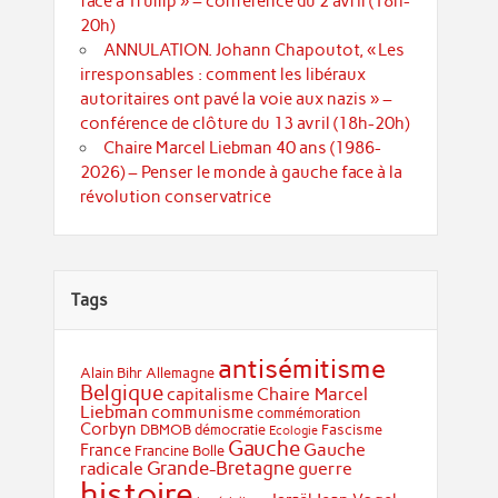
face à Trump » – conférence du 2 avril (18h-
20h)
ANNULATION. Johann Chapoutot, « Les
irresponsables : comment les libéraux
autoritaires ont pavé la voie aux nazis » –
conférence de clôture du 13 avril (18h-20h)
Chaire Marcel Liebman 40 ans (1986-
2026) – Penser le monde à gauche face à la
révolution conservatrice
Tags
antisémitisme
Alain Bihr
Allemagne
Belgique
Chaire Marcel
capitalisme
Liebman
communisme
commémoration
Corbyn
DBMOB
démocratie
Fascisme
Ecologie
Gauche
Gauche
France
Francine Bolle
Grande-Bretagne
radicale
guerre
histoire