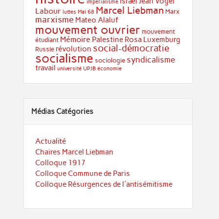
Israël
Jean Vogel
impérialisme
Marcel Liebman
Labour
Marx
luttes
Mai 68
marxisme
Mateo Alaluf
mouvement ouvrier
mouvement
Mémoire
Palestine
Rosa Luxemburg
étudiant
social-démocratie
révolution
Russie
socialisme
syndicalisme
sociologie
travail
université
UPJB
économie
Médias Catégories
Actualité
Chaires Marcel Liebman
Colloque 1917
Colloque Commune de Paris
Colloque Résurgences de l'antisémitisme