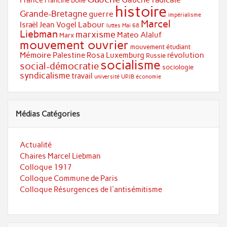
France
Francine Bolle
histoire
Grande-Bretagne
guerre
impérialisme
Marcel
Labour
Israël
Jean Vogel
luttes
Mai 68
Liebman
marxisme
Mateo Alaluf
Marx
mouvement ouvrier
mouvement étudiant
Mémoire
Palestine
Rosa Luxemburg
révolution
Russie
socialisme
social-démocratie
sociologie
syndicalisme
travail
université
UPJB
économie
Médias Catégories
Actualité
Chaires Marcel Liebman
Colloque 1917
Colloque Commune de Paris
Colloque Résurgences de l'antisémitisme