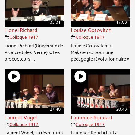
33:31
17:08
Lionel Richard
Louise Gotovitch
Colloque 1917
Colloque 1917
Lionel Richard (Université de
Louise Gotovitch, «
Picardie Jules-Verne), « Les
Makarenko pour une
producteurs ...
pédagogie révolutionnaire »
27:40
20:43
Laurent Vogel
Laurence Roudart
Colloque 1917
Colloque 1917
Laurent Vogel, La révolution
Laurence Roudart, « La