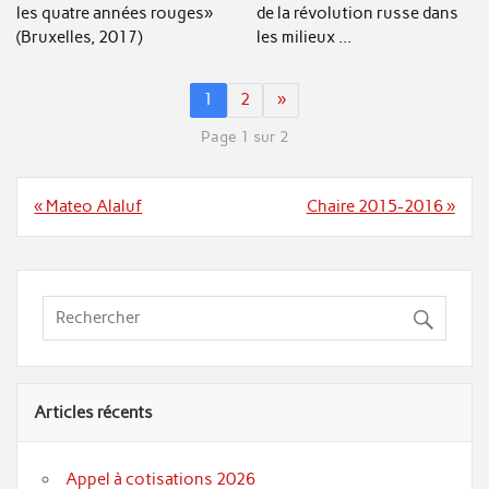
les quatre années rouges»
de la révolution russe dans
(Bruxelles, 2017)
les milieux ...
1
2
»
Page 1 sur 2
Navigation
« Mateo Alaluf
Chaire 2015-2016 »
de
l’article
Articles récents
Appel à cotisations 2026