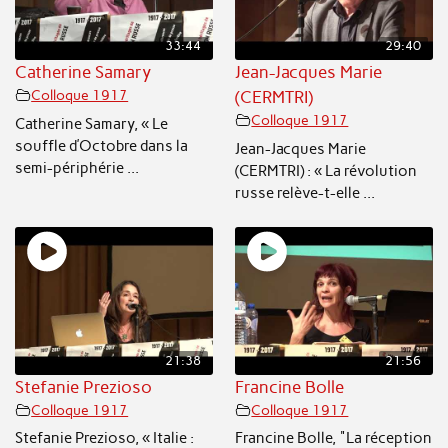
33:44
29:40
Catherine Samary
Jean-Jacques Marie
Colloque 1917
(CERMTRI)
Colloque 1917
Catherine Samary, « Le
souffle d’Octobre dans la
Jean-Jacques Marie
semi-périphérie ...
(CERMTRI) : « La révolution
russe relève-t-elle ...
21:38
21:56
Stefanie Prezioso
Francine Bolle
Colloque 1917
Colloque 1917
Stefanie Prezioso, « Italie :
Francine Bolle, "La réception