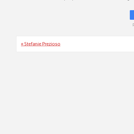
Navigation
« Stefanie Prezioso
de
l’article