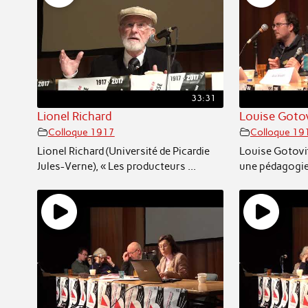
33:31
Lionel Richard
Louise Goto
Colloque 1917
Colloque 19
Lionel Richard (Université de Picardie
Louise Gotovi
Jules-Verne), « Les producteurs ...
une pédagogie