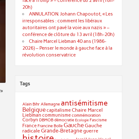
face à Trump » – conférence du 2 avril (18h-
20h)
ANNULATION. Johann Chapoutot, « Les
irresponsables : comment les libéraux
autoritaires ont pavé la voie aux nazis » –
conférence de clôture du 13 avril (18h-20h)
Chaire Marcel Liebman 40 ans (1986-
2026) – Penser le monde à gauche face à la
révolution conservatrice
Tags
?»
antisémitisme
Alain Bihr
Allemagne
Belgique
Chaire Marcel
capitalisme
Liebman
communisme
commémoration
Corbyn
DBMOB
démocratie
Fascisme
Ecologie
Gauche
Gauche
France
Francine Bolle
Grande-Bretagne
radicale
guerre
histoire