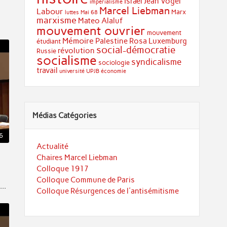
Israël
Jean Vogel
impérialisme
Marcel Liebman
Labour
Marx
luttes
Mai 68
marxisme
Mateo Alaluf
mouvement ouvrier
mouvement
Mémoire
Palestine
Rosa Luxemburg
étudiant
social-démocratie
révolution
Russie
socialisme
syndicalisme
sociologie
travail
université
UPJB
économie
Médias Catégories
6
Actualité
Chaires Marcel Liebman
Colloque 1917
Colloque Commune de Paris
..
Colloque Résurgences de l'antisémitisme