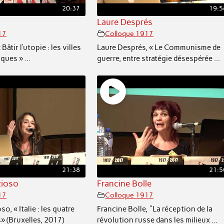
20:37
19:5
Laure Després
17
Colloque 1917
 Bâtir l’utopie : les villes
Laure Després, « Le Communisme de
ques » ...
guerre, entre stratégie désespérée ...
21:38
21:5
zioso
Francine Bolle
17
Colloque 1917
o, « Italie : les quatre
Francine Bolle, "La réception de la
 (Bruxelles, 2017)
révolution russe dans les milieux ...