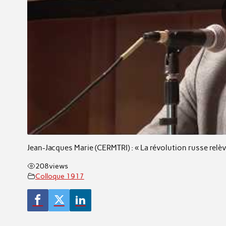
Jean-Jacques Marie (CERMTRI) : « La révolution russe relèv
208
views
Colloque 1917