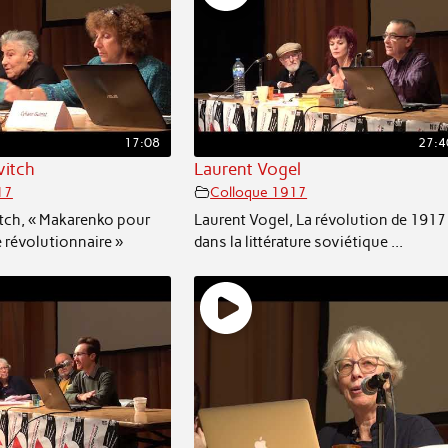
17:08
27:4
vitch
Laurent Vogel
17
Colloque 1917
tch, « Makarenko pour
Laurent Vogel, La révolution de 1917
 révolutionnaire »
dans la littérature soviétique ...