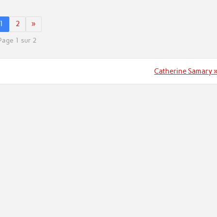
1
2
»
Page 1 sur 2
Catherine Samary 