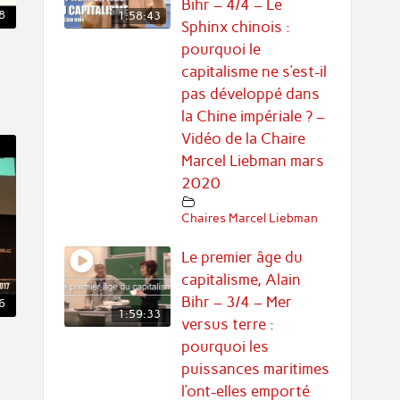
Bihr – 4/4 – Le
8
1:58:43
Sphinx chinois :
pourquoi le
capitalisme ne s’est-il
pas développé dans
la Chine impériale ? –
Vidéo de la Chaire
Marcel Liebman mars
2020
Chaires Marcel Liebman
Le premier âge du
capitalisme, Alain
Bihr – 3/4 – Mer
6
1:59:33
versus terre :
pourquoi les
puissances maritimes
l’ont-elles emporté