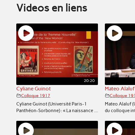
Videos en liens
20:20
Cyliane Guinot
Mateo Alaluf
Colloque 1917
Colloque 19
Cyliane Guinot (Université Paris-1
Mateo Alaluf (
Panthéon-Sorbonne) : « La naissance ...
du colloque int