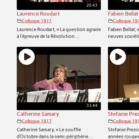
20:43
Laurence Roudart
Fabien Bellat
Colloque 1917
Colloque 19
Laurence Roudart, « La question agraire
Fabien Bellat, «
à l’épreuve de la Révolution ...
neuves soviéti
33:44
Catherine Samary
Stefanie Pre
Colloque 1917
Colloque 19
Catherine Samary, « Le souffle
Stefanie Prezios
d’Octobre dans la semi-périphérie ...
années rouges»