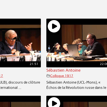
21:51
22:0
Sébastien Antoine
17
Colloque 1917
ULB), discours de clôture
Sébastien Antoine (UCL-Mons), «
ernational ...
Échos de la Révolution russe dans le .