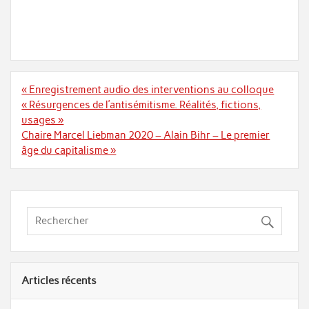
Navigation
« Enregistrement audio des interventions au colloque
de
« Résurgences de l’antisémitisme. Réalités, fictions,
l’article
usages »
Chaire Marcel Liebman 2020 – Alain Bihr – Le premier
âge du capitalisme »
Articles récents