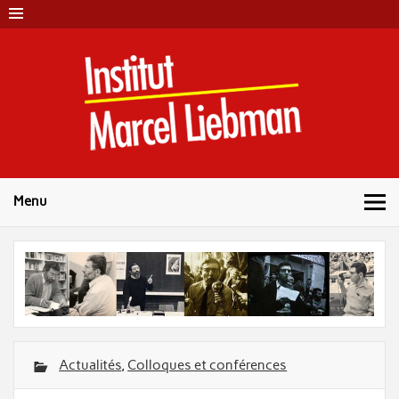
Skip
to
content
Instit
Marc
Liebm
Menu
Actualités
,
Colloques et conférences