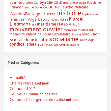
Corbyn
commémoration
DBMOB
démocratie
Fascisme
Ecologie
Gauche
Gauche radicale
France
Francine Bolle
histoire
Grande-Bretagne
guerre
impérialisme
Marcel
Labour
Israël
Jean Vogel
luttes
Mai 68
Liebman
marxisme
Mateo Alaluf
Marx
mouvement ouvrier
mouvement étudiant
Mémoire
Palestine
Rosa Luxemburg
révolution
Russie
socialisme
social-démocratie
sociologie
syndicalisme
travail
université
UPJB
économie
Médias Catégories
Actualité
Chaires Marcel Liebman
Colloque 1917
Colloque Commune de Paris
Colloque Résurgences de l'antisémitisme