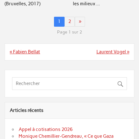
(Bruxelles, 2017)
les milieux ...
1
2
»
Page 1 sur 2
Navigation
« Fabien Bellat
Laurent Vogel »
de
l’article
Articles récents
Appel à cotisations 2026
Monique Chemillier-Gendreau, « Ce que Gaza