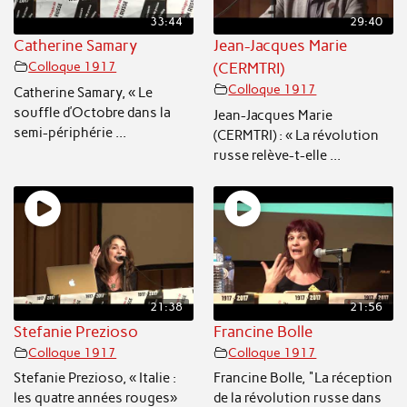
33:44
29:40
Catherine Samary
Jean-Jacques Marie
Colloque 1917
(CERMTRI)
Colloque 1917
Catherine Samary, « Le
souffle d’Octobre dans la
Jean-Jacques Marie
semi-périphérie ...
(CERMTRI) : « La révolution
russe relève-t-elle ...
21:38
21:56
Stefanie Prezioso
Francine Bolle
Colloque 1917
Colloque 1917
Stefanie Prezioso, « Italie :
Francine Bolle, "La réception
les quatre années rouges»
de la révolution russe dans