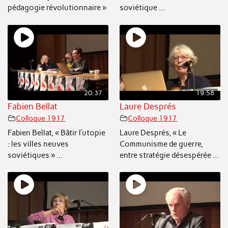
pédagogie révolutionnaire »
soviétique ...
20:37
19:58
Fabien Bellat
Laure Després
Colloque 1917
Colloque 1917
Fabien Bellat, « Bâtir l’utopie
Laure Després, « Le
: les villes neuves
Communisme de guerre,
soviétiques » ...
entre stratégie désespérée ...