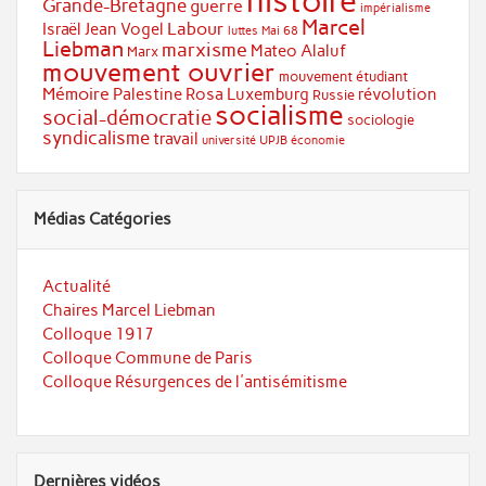
histoire
Grande-Bretagne
guerre
impérialisme
Marcel
Labour
Israël
Jean Vogel
luttes
Mai 68
Liebman
marxisme
Mateo Alaluf
Marx
mouvement ouvrier
mouvement étudiant
Mémoire
Palestine
Rosa Luxemburg
révolution
Russie
socialisme
social-démocratie
sociologie
syndicalisme
travail
université
UPJB
économie
Médias Catégories
Actualité
Chaires Marcel Liebman
Colloque 1917
Colloque Commune de Paris
Colloque Résurgences de l'antisémitisme
Dernières vidéos