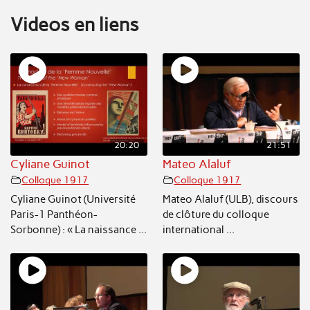
Videos en liens
20:20
21:51
Cyliane Guinot
Mateo Alaluf
Colloque 1917
Colloque 1917
Cyliane Guinot (Université
Mateo Alaluf (ULB), discours
Paris-1 Panthéon-
de clôture du colloque
Sorbonne) : « La naissance ...
international ...