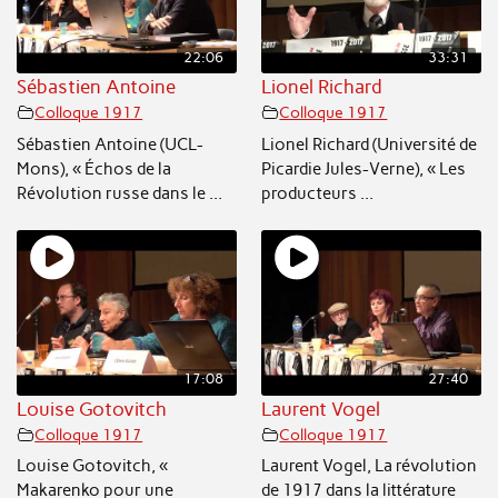
22:06
33:31
Sébastien Antoine
Lionel Richard
Colloque 1917
Colloque 1917
Sébastien Antoine (UCL-
Lionel Richard (Université de
Mons), « Échos de la
Picardie Jules-Verne), « Les
Révolution russe dans le ...
producteurs ...
17:08
27:40
Louise Gotovitch
Laurent Vogel
Colloque 1917
Colloque 1917
Louise Gotovitch, «
Laurent Vogel, La révolution
Makarenko pour une
de 1917 dans la littérature