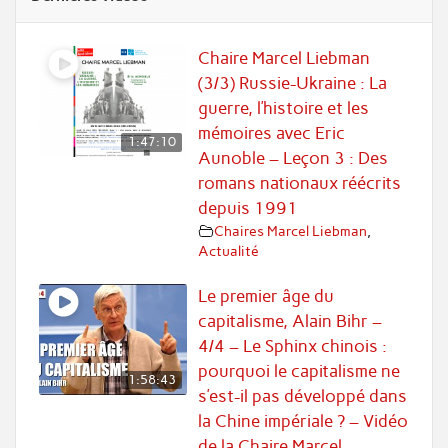
Chaire Marcel Liebman
(3/3) Russie-Ukraine : La
guerre, l’histoire et les
mémoires avec Eric
1:47:10
Aunoble – Leçon 3 : Des
romans nationaux réécrits
depuis 1991
Chaires Marcel Liebman
,
Actualité
Le premier âge du
capitalisme, Alain Bihr –
4/4 – Le Sphinx chinois :
pourquoi le capitalisme ne
1:58:43
s’est-il pas développé dans
la Chine impériale ? – Vidéo
de la Chaire Marcel