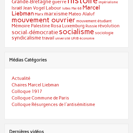
histoire
Grande-Bretagne
guerre
impérialisme
Marcel
Labour
Israël
Jean Vogel
luttes
Mai 68
Liebman
marxisme
Mateo Alaluf
Marx
mouvement ouvrier
mouvement étudiant
Mémoire
Palestine
Rosa Luxemburg
révolution
Russie
socialisme
social-démocratie
sociologie
syndicalisme
travail
université
UPJB
économie
Médias Catégories
Actualité
Chaires Marcel Liebman
Colloque 1917
Colloque Commune de Paris
Colloque Résurgences de l'antisémitisme
Dernières vidéos