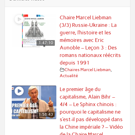
Chaire Marcel Liebman
(3/3) Russie-Ukraine : La
guerre, l’histoire et les
mémoires avec Eric
1:47:10
Aunoble – Leçon 3 : Des
romans nationaux réécrits
depuis 1991
Chaires Marcel Liebman
,
Actualité
Le premier âge du
capitalisme, Alain Bihr –
4/4 – Le Sphinx chinois :
pourquoi le capitalisme ne
1:58:43
s’est-il pas développé dans
la Chine impériale ? – Vidéo
de la Chaire Marcel