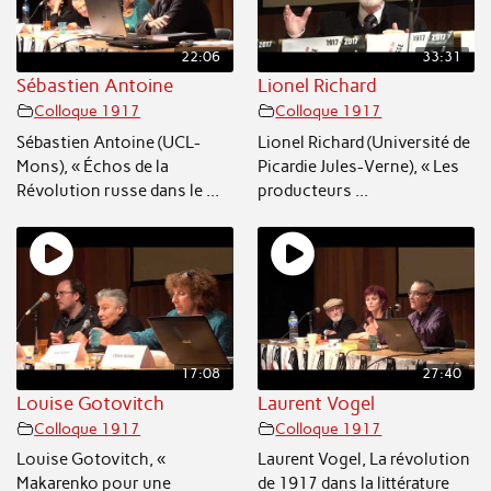
22:06
33:31
Sébastien Antoine
Lionel Richard
Colloque 1917
Colloque 1917
Sébastien Antoine (UCL-
Lionel Richard (Université de
Mons), « Échos de la
Picardie Jules-Verne), « Les
Révolution russe dans le ...
producteurs ...
17:08
27:40
Louise Gotovitch
Laurent Vogel
Colloque 1917
Colloque 1917
Louise Gotovitch, «
Laurent Vogel, La révolution
Makarenko pour une
de 1917 dans la littérature