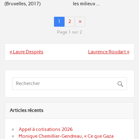
(Bruxelles, 2017)
les milieux ...
1
2
»
Page 1 sur 2
Navigation
« Laure Després
Laurence Roudart »
de
l’article
Articles récents
Appel à cotisations 2026
Monique Chemillier-Gendreau, « Ce que Gaza