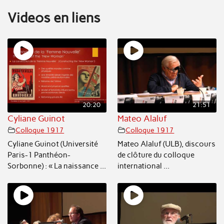
Videos en liens
20:20
21:51
Cyliane Guinot
Mateo Alaluf
Colloque 1917
Colloque 1917
Cyliane Guinot (Université
Mateo Alaluf (ULB), discours
Paris-1 Panthéon-
de clôture du colloque
Sorbonne) : « La naissance ...
international ...