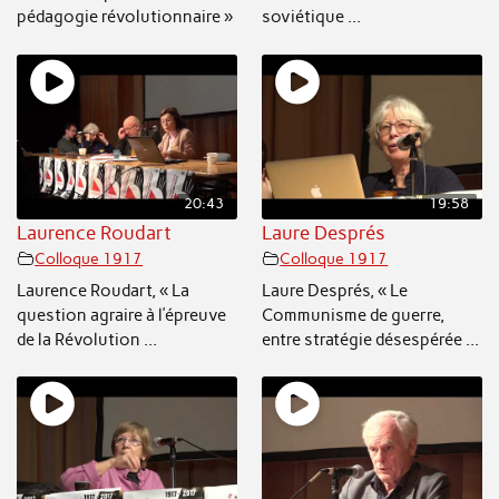
pédagogie révolutionnaire »
soviétique ...
20:43
19:58
Laurence Roudart
Laure Després
Colloque 1917
Colloque 1917
Laurence Roudart, « La
Laure Després, « Le
question agraire à l’épreuve
Communisme de guerre,
de la Révolution ...
entre stratégie désespérée ...