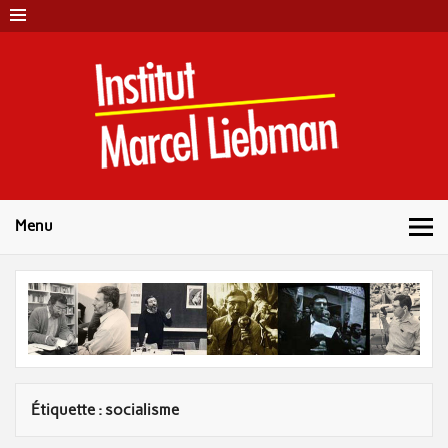
Skip
to
content
Instit
Marc
Liebm
Menu
Étiquette :
socialisme