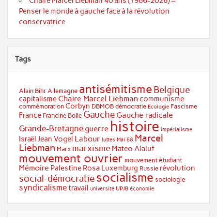
Chaire Marcel Liebman 40 ans (1986-2026) –
Penser le monde à gauche face à la révolution
conservatrice
Tags
antisémitisme
Belgique
Alain Bihr
Allemagne
Chaire Marcel Liebman
capitalisme
communisme
Corbyn
commémoration
DBMOB
démocratie
Fascisme
Ecologie
Gauche
Gauche radicale
France
Francine Bolle
histoire
Grande-Bretagne
guerre
impérialisme
Marcel
Labour
Israël
Jean Vogel
luttes
Mai 68
Liebman
marxisme
Mateo Alaluf
Marx
mouvement ouvrier
mouvement étudiant
Mémoire
Palestine
Rosa Luxemburg
révolution
Russie
socialisme
social-démocratie
sociologie
syndicalisme
travail
université
UPJB
économie