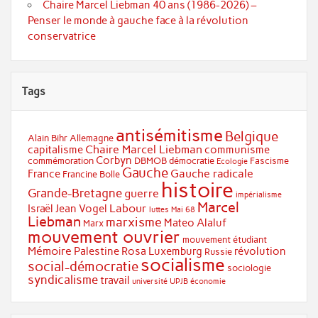
Chaire Marcel Liebman 40 ans (1986-2026) –
Penser le monde à gauche face à la révolution
conservatrice
Tags
antisémitisme
Belgique
Alain Bihr
Allemagne
Chaire Marcel Liebman
capitalisme
communisme
Corbyn
commémoration
DBMOB
démocratie
Fascisme
Ecologie
Gauche
Gauche radicale
France
Francine Bolle
histoire
Grande-Bretagne
guerre
impérialisme
Marcel
Labour
Israël
Jean Vogel
luttes
Mai 68
Liebman
marxisme
Mateo Alaluf
Marx
mouvement ouvrier
mouvement étudiant
Mémoire
Palestine
Rosa Luxemburg
révolution
Russie
socialisme
social-démocratie
sociologie
syndicalisme
travail
université
UPJB
économie