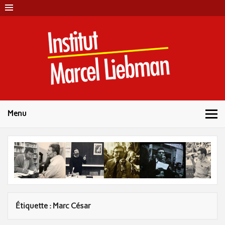
Skip
to
content
Instit
Marc
Liebm
Menu
Étiquette :
Marc César