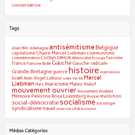
conservatrice
Tags
antisémitisme
Belgique
Alain Bihr
Allemagne
Chaire Marcel Liebman
capitalisme
communisme
Corbyn
commémoration
DBMOB
démocratie
Fascisme
Ecologie
Gauche
Gauche radicale
France
Francine Bolle
histoire
Grande-Bretagne
guerre
impérialisme
Marcel
Labour
Israël
Jean Vogel
luttes
Mai 68
Liebman
marxisme
Mateo Alaluf
Marx
mouvement ouvrier
mouvement étudiant
Mémoire
Palestine
Rosa Luxemburg
révolution
Russie
socialisme
social-démocratie
sociologie
syndicalisme
travail
université
UPJB
économie
Médias Catégories