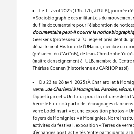
Le 11 avril 2025 (13h-17h, à l’ULB), journée d
« Sociobiographie des militant.e.s du mouvement o
du film documentaire pour l’élaboration de notic
documentaire peut-il nourrir la notice biographiq
Geerkens (professeur à l’ULiège et président du g
département Histoire de l’UNamur, membre du gr
(président du CArCoB), de Jean-Christophe Yu (réa
(maitre d’enseignement à l’ULB, membre du Centre 
Thérèse Coenen (historienne au CARHOP asbl).
Du 23 au 28 avril 2025 (À Charleroi et à Momig
verre…de Charleroi à Momignies. Paroles, vécus, l
l’appel à projet « Un futur pour la culture » de la 
Verre le Futur » à partir de témoignages d’anciens
verre Lodelinsart » et une exposition photos « Une 
foyers de Momignies » à Momignies. Notre Institu
activités du festival : exposition « Terres de verr
d’échanges post-activités (entre participants, art