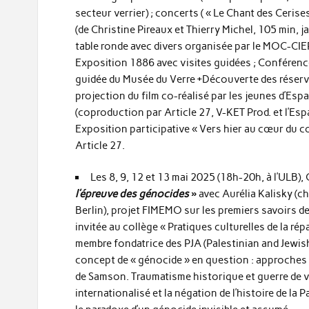
secteur verrier) ; concerts ( « Le Chant des Cerise
(de Christine Pireaux et Thierry Michel, 105 min, j
table ronde avec divers organisée par le MOC-CIE
Exposition 1886 avec visites guidées ; Conférence 
guidée du Musée du Verre +Découverte des réserve
projection du film co-réalisé par les jeunes d’Espa
(coproduction par Article 27, V-KET Prod. et l’Esp
Exposition participative « Vers hier au cœur du c
Article 27.
Les 8, 9, 12 et 13 mai 2025 (18h-20h, à l’ULB)
l’épreuve des génocides
»
avec Aurélia Kalisky (c
Berlin), projet FIMEMO sur les premiers savoirs 
invitée au collège « Pratiques culturelles de la ré
membre fondatrice des PJA (Palestinian and Jewis
concept de « génocide » en question : approches in
de Samson. Traumatisme historique et guerre de 
internationalisé et la négation de l’histoire de la 