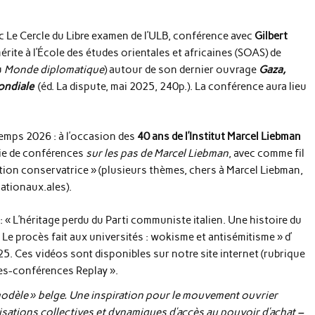
c Le Cercle du Libre examen de l’ULB, conférence avec
Gilbert
rite à l’École des études orientales et africaines (SOAS) de
u
Monde diplomatique
) autour de son dernier ouvrage
Gaza,
ondiale
(éd. La dispute, mai 2025, 240p.). La conférence aura lieu
emps 2026 : à l’occasion des
40 ans de l’Institut Marcel Liebman
rie de conférences
sur les pas de Marcel Liebman
, avec comme fil
tion conservatrice » (plusieurs thèmes, chers à Marcel Liebman,
nationaux.ales).
 « L’héritage perdu du Parti communiste italien. Une histoire du
 procès fait aux universités : wokisme et antisémitisme » d’
25. Ces vidéos sont disponibles sur notre site internet (rubrique
es-conférences Replay ».
modèle » belge. Une inspiration pour le mouvement ouvrier
isations collectives et dynamiques d’accès au pouvoir d’achat –