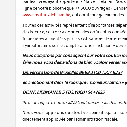
par les livres ayant appartenu à Marcel Liebman. Nous 
ligne denotre bibliothèque (+/-3000 ouvrages). L’ensem
www.institut-liebman.be
, qui contient également des 
Toutes ces activités représentent d’importantes dépens
d’existence, cela occasionnera des coûts plus conséq
financières alimentées par les cotisations de nos me
sympathisants sur le compte « Fonds Liebman » ouver
Nous comptons par conséquent sur votre soutien ind
faire nous vous demandons de bien vouloir verser vo
Université Libre de Bruxelles BE68 3100 1504 9234
en mentionnant dans la rubrique « Communication » (ob
DON F. LIEBMAN LB 5.F03.Y000164 + NISS
(
le n° de registre national/NISS est désormais demandé 
Nous vous rappelons que tout versement égal ou supér
directement appliquée par l’administration fiscale.