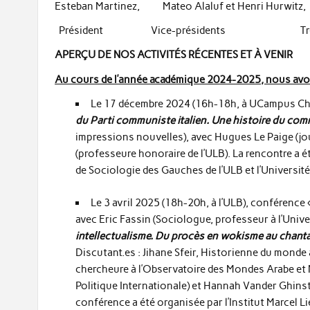
Esteban Martinez, Mateo Alaluf et Henri Hurw
Président Vice-présidents Tréso
APERÇU DE NOS ACTIVITÉS RÉCENTES ET À VENIR
Au cours de l’année académique 2024-2025, nous avo
Le 17 décembre 2024 (16h-18h, à UCampus Char
du Parti communiste italien. Une histoire du c
impressions nouvelles), avec Hugues Le Paige (jou
(professeure honoraire de l’ULB). La rencontre a ét
de Sociologie des Gauches de l’ULB et l’Universit
Le 3 avril 2025 (18h-20h, à l’ULB), conférence 
avec Eric Fassin (Sociologue, professeur à l’Univer
intellectualisme. Du procès en wokisme au chanta
Discutant.es : Jihane Sfeir, Historienne du monde 
chercheure à l’Observatoire des Mondes Arabe e
Politique Internationale) et Hannah Vander Ghins
conférence a été organisée par l’Institut Marcel L