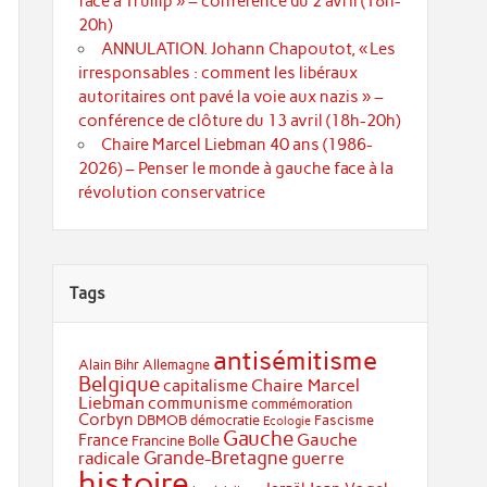
face à Trump » – conférence du 2 avril (18h-
20h)
ANNULATION. Johann Chapoutot, « Les
irresponsables : comment les libéraux
autoritaires ont pavé la voie aux nazis » –
conférence de clôture du 13 avril (18h-20h)
Chaire Marcel Liebman 40 ans (1986-
2026) – Penser le monde à gauche face à la
révolution conservatrice
Tags
antisémitisme
Alain Bihr
Allemagne
Belgique
Chaire Marcel
capitalisme
Liebman
communisme
commémoration
Corbyn
DBMOB
démocratie
Fascisme
Ecologie
Gauche
Gauche
France
Francine Bolle
Grande-Bretagne
radicale
guerre
histoire