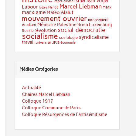
Israël
Jean Vogel
impérialisme
Marcel Liebman
Labour
Marx
luttes
Mai 68
marxisme
Mateo Alaluf
mouvement ouvrier
mouvement
Mémoire
Palestine
Rosa Luxemburg
étudiant
social-démocratie
révolution
Russie
socialisme
syndicalisme
sociologie
travail
université
UPJB
économie
Médias Catégories
Actualité
Chaires Marcel Liebman
Colloque 1917
Colloque Commune de Paris
Colloque Résurgences de l'antisémitisme