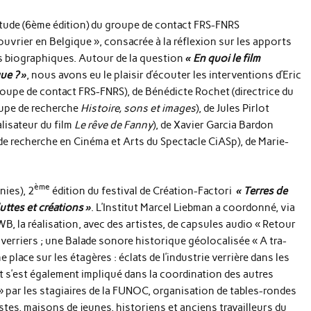
’étude (6ème édition) du groupe de contact FRS-FNRS
uvrier en Belgique », consacrée à la réflexion sur les apports
es biographiques. Autour de la question
« En quoi le film
ue ? »
, nous avons eu le plaisir d’écouter les interventions d’Eric
roupe de contact FRS-FNRS), de Bénédicte Rochet (directrice du
oupe de recherche
Histoire, sons et images
), de Jules Pirlot
lisateur du film
Le rêve de Fanny
), de Xavier Garcia Bardon
de recherche en Cinéma et Arts du Spectacle CiASp), de Marie-
ème
nies), 2
édition du festival de Création-Factori
« Terres de
uttes et créations »
. L’Institut Marcel Liebman a coordonné, via
FWB, la réalisation, avec des artistes, de capsules audio « Retour
 verriers ; une Balade sonore historique géolocalisée « A tra-
place sur les étagères : éclats de l’industrie verrière dans les
t s’est également impliqué dans la coordination des autres
e » par les stagiaires de la FUNOC, organisation de tables-rondes
istes, maisons de jeunes, historiens et anciens travailleurs du