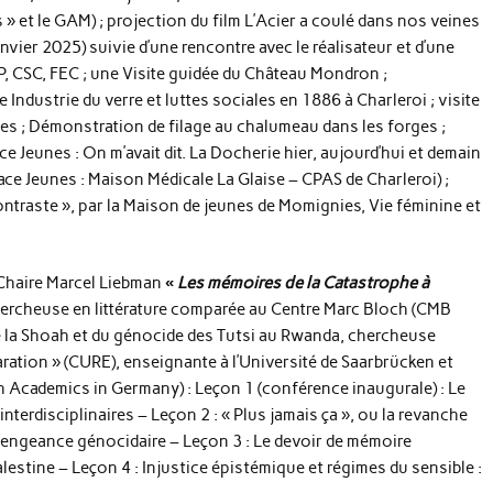
s » et le GAM) ; projection du film L’Acier a coulé dans nos veines
anvier 2025) suivie d’une rencontre avec le réalisateur et d’une
P, CSC, FEC ; une Visite guidée du Château Mondron ;
Industrie du verre et luttes sociales en 1886 à Charleroi ; visite
s ; Démonstration de filage au chalumeau dans les forges ;
ce Jeunes : On m’avait dit. La Docherie hier, aujourd’hui et demain
ace Jeunes : Maison Médicale La Glaise – CPAS de Charleroi) ;
ontraste », par la Maison de jeunes de Momignies, Vie féminine et
, Chaire Marcel Liebman
«
Les mémoires de la Catastrophe à
hercheuse en littérature comparée au Centre Marc Bloch (CMB
de la Shoah et du génocide des Tutsi au Rwanda, chercheuse
paration » (CURE), enseignante à l’Université de Saarbrücken et
h Academics in Germany) : Leçon 1 (conférence inaugurale) : Le
terdisciplinaires – Leçon 2 : « Plus jamais ça », ou la revanche
vengeance génocidaire – Leçon 3 : Le devoir de mémoire
Palestine – Leçon 4 : Injustice épistémique et régimes du sensible :