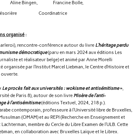
itz, Aline Bingen, Francine Bolle,
rière Coordinatrice
ns organisé
:
leroi), rencontre-conférence autour du livre
L’héritage perdu
ommunisme démocratique
(paru en mars 2024 aux éditions Les
rnaliste et réalisateur belge) et animé par Anne Morelli
é organisée par l’Institut Marcel Liebman, le Centre d’Histoire et
é ouverte.
«
Le procès fait aux universités : wokisme et antisémitisme
»
,
sité de Paris 8), autour de son livre
Misère
de l’anti-
ge à l’antisémitisme
(éditions Textuel, 2024, 218 p.).
arabe contemporain, professeure à l’Université libre de Bruxelles,
t Musulman (OMAM) et au REPI (Recherche en Enseignement et
t Lachterman, membre du Cercle du Libre Examen de l’ULB. Cette
iebman, en collaboration avec Bruxelles Laïque et le Librex.