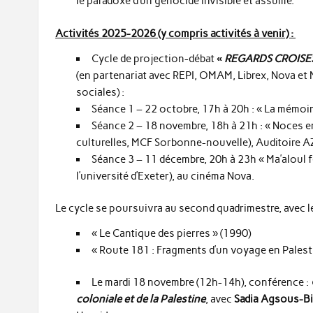
le paradoxe d’un génocide invisible et assumé.
Activités 2025-2026 (y compris activités à venir) :
Cycle de projection-débat
«
REGARDS CROISES
(en partenariat avec REPI, OMAM, Librex, Nova et 
sociales) :
Séance 1 – 22 octobre, 17h à 20h : « La mémoire
Séance 2 – 18 novembre, 18h à 21h : « Noces en
culturelles, MCF Sorbonne-nouvelle), Auditoire 
Séance 3 – 11 décembre, 20h à 23h « Ma’aloul f
l’université d’Exeter), au cinéma Nova.
Le cycle se poursuivra au second quadrimestre, avec les
« Le Cantique des pierres » (1990)
« Route 181 : Fragments d’un voyage en Palesti
Le mardi 18 novembre (12h-14h), conférence :
coloniale et de la Palestine
, avec
Sadia Agsous-Bi