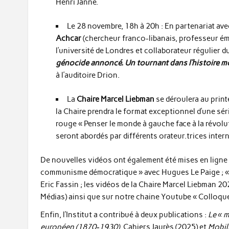
Henri Janne.
Le 28 novembre, 18h à 20h : En partenariat ave
Achcar
(chercheur franco-libanais, professeur émé
l’université de Londres et collaborateur régulier d
génocide annoncé. Un tournant dans l’histoire m
à l’auditoire Drion.
La
Chaire Marcel Liebman
se déroulera au print
la Chaire prendra le format exceptionnel d’une sé
rouge « Penser le monde à gauche face à la révolu
seront abordés par différents orateur.trices inter
De nouvelles vidéos ont également été mises en ligne :
communisme démocratique » avec Hugues Le Paige ; « Le
Eric Fassin ; les vidéos de la Chaire Marcel Liebman 20
Médias) ainsi que sur notre chaine Youtube « Colloqu
Enfin, l’Institut a contribué à deux publications :
Le « 
européen (1870-1930)
, Cahiers Jaurès (2025) et
Mobil