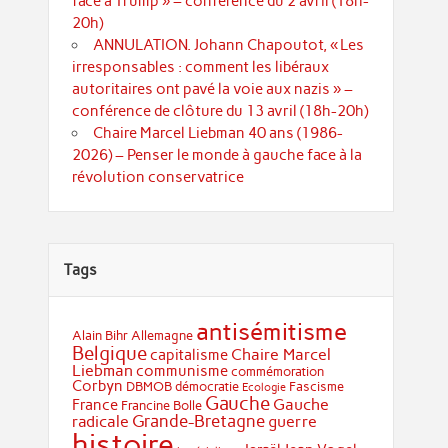
face à Trump » – conférence du 2 avril (18h-
20h)
ANNULATION. Johann Chapoutot, « Les
irresponsables : comment les libéraux
autoritaires ont pavé la voie aux nazis » –
conférence de clôture du 13 avril (18h-20h)
Chaire Marcel Liebman 40 ans (1986-
2026) – Penser le monde à gauche face à la
révolution conservatrice
Tags
antisémitisme
Alain Bihr
Allemagne
Belgique
Chaire Marcel
capitalisme
Liebman
communisme
commémoration
Corbyn
DBMOB
démocratie
Fascisme
Ecologie
Gauche
Gauche
France
Francine Bolle
Grande-Bretagne
radicale
guerre
histoire