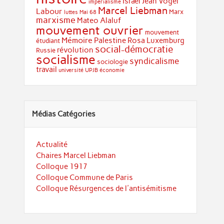
Israël
Jean Vogel
impérialisme
Marcel Liebman
Labour
Marx
luttes
Mai 68
marxisme
Mateo Alaluf
mouvement ouvrier
mouvement
Mémoire
Palestine
Rosa Luxemburg
étudiant
social-démocratie
révolution
Russie
socialisme
syndicalisme
sociologie
travail
université
UPJB
économie
Médias Catégories
Actualité
Chaires Marcel Liebman
Colloque 1917
Colloque Commune de Paris
Colloque Résurgences de l'antisémitisme